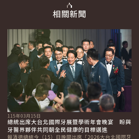
相關新聞
詳細內容
詳
115年03月15日
11
總統出席大台北國際牙展暨學術年會晚宴 盼與
總
總
牙醫界夥伴共同朝全民健康的目標邁進
產
賴清德總統今（15）日晚間出席「2026大台北國際牙
賴