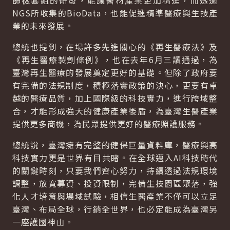
篩檢套組的研發，能讓醫材產業更加精進，而透過
NGS所收集的BioData，也能促進精準醫療與生技產
業的未來發展。
總統也提到，在場許多先進關心的《再生醫療法》及
《再生醫療製劑條例》，也在去年6月三讀通過，為
臺灣再生醫療的發展奠定更好的基礎。但除了政府要
有完備的法規制度，積極落實政策的決心，更要有卓
越的醫療品質，加上國際級的科技實力，進行跨域整
合，才能形成強大的健康產業後盾，為臺灣生醫產業
提供更多商機，為民眾提供更好的醫療照護服務。
總統說，臺灣擁有完整的健保巨量資料庫，醫療與高
科技實力更是世界有目共睹。在全球邁入AI科技時代
的關鍵時刻，只要我們齊心努力，持續透過法規環境
調整，放寬募資、投資限制，完備生技園區聚落，強
化人才培育與場域試驗，相信生醫產業不僅可以立足
臺灣、布局全球，行銷全世界，也必定能成為臺灣另
一座護國神山。