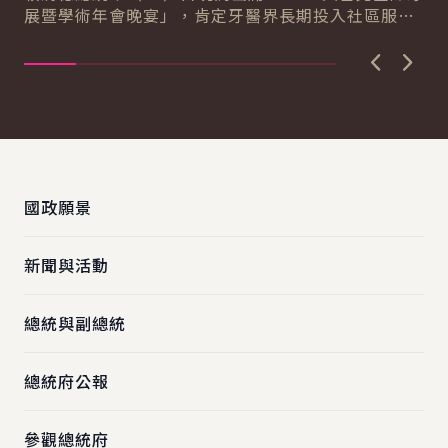
展暨學術年會晚宴」，肯定牙醫界長期投入社區服務
療
民眾的精神，期盼未來與牙醫界夥伴共同努力，...
獲
上一張圖
下一
:::
國政願景
新聞與活動
總統與副總統
總統府公報
參觀總統府