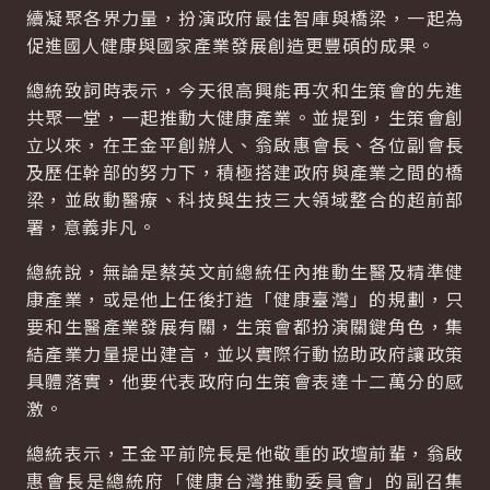
續凝聚各界力量，扮演政府最佳智庫與橋梁，一起為
促進國人健康與國家產業發展創造更豐碩的成果。
總統致詞時表示，今天很高興能再次和生策會的先進
共聚一堂，一起推動大健康產業。並提到，生策會創
立以來，在王金平創辦人、翁啟惠會長、各位副會長
及歷任幹部的努力下，積極搭建政府與產業之間的橋
梁，並啟動醫療、科技與生技三大領域整合的超前部
署，意義非凡。
總統說，無論是蔡英文前總統任內推動生醫及精準健
康產業，或是他上任後打造「健康臺灣」的規劃，只
要和生醫產業發展有關，生策會都扮演關鍵角色，集
結產業力量提出建言，並以實際行動協助政府讓政策
具體落實，他要代表政府向生策會表達十二萬分的感
激。
總統表示，王金平前院長是他敬重的政壇前輩，翁啟
惠會長是總統府「健康台灣推動委員會」的副召集