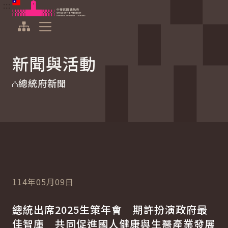
:::
:::
跳到主要內容
中華民國總統府
展開選單
新聞與活動
總統府新聞
114年05月09日
總統出席
2025
生策年會 期許扮演政府最
佳智庫 共同促進國人健康與生醫產業發展