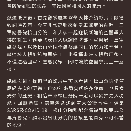
會防衛韌性的使命，守護國軍和國人的健康。
總統抵達後，首先觀賞航空醫學大樓介紹影片；隨後
致詞時表示，今天非常高興來到空軍醫療的前哨—三
軍總醫院松山分院，和大家一起迎接新建航空醫學大
樓的誕生，他要代表國人感謝國防部、軍醫局、三軍
總醫院，以及松山分院全體醫護同仁的努力和辛勞，
讓這棟大樓能夠如期完工，也祝福未來大樓啟用後，
不僅造福國軍、嘉惠民眾，同時讓航空醫學更上一層
樓。
總統提到，從稍早的影片中可以看到，松山分院儘管
歷經多次的更銜，但80年來肩負起許多使命，也具備
光榮的歷史，相信未來松山分院一定可以發揮更大功
能。回顧過往，當臺灣遭遇到重大公衛事件，像是
SARS及COVID-19，松山分院都配合衛福部政策成為
專責醫院，顯示出松山分院的醫療量能具有不可代替
的地位。