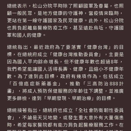
總統表示，松山分院平時除了照顧國軍及眷屬，也照
顧一般民眾，是地方健康的守護神，當疫情來臨時，
更站在第一線守護國家及民眾健康。此外，松山分院
也肩負起離島醫療防疫工作，甚至遠赴烏坵，守護國
軍和國人的健康。
總統指出，最近政府為了要落實「健康台灣」的目
標，在總統府成立「健康台灣推動委員會」，主要是
因為國人平均餘命增長，但不健康年數也超過8年，
我們希望能讓國人活得長壽、健康，且縮小不健康年
數。為了達到此目標，政府有幾項作為，包括成立
「百億癌症新藥基金」，推動「三高防治888計
畫」，將成人預防保健服務的年齡往下調整，並推廣
更多篩檢，達到「早期發現、早期治療」的目標。
總統接著指出，總統府也成立「全社會防衛韌性委員
會」，不論是天災地變，或發生重大意外有大量傷患
時，希望每家醫院都有能力肩負起醫療服務工作。在