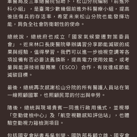
軍醫局及三軍總醫院協助下，松山分院編制「前進外
科小組」，是臺灣少數幾個前進外科醫療小組，提高
後送傷兵的存活率，希望未來松山分院也能發揮功
能，肩負全社會防衛韌性的使命。
總統說，總統府也成立「國家氣候變遷對策委員
會」。近來林口長庚醫院舉辦講習分享節能減碳的成
果與經驗，值得學習。我們可以進一步檢視空調等各
項設備有否必要汰舊換新，提高電力使用效能，或考
量與能源技術服務業（ESCO）合作，有效達成節能
減碳目標。
最後，總統再次感謝松山分院的所有醫護人員站在第
一線照顧國軍，也照顧民眾的付出與辛勞。
隨後，總統與現場貴賓一同進行啟用儀式，並視導
「空勤健檢中心」及「航空視聽感知評估站」，也體
驗空勤視力箱檢測項目。
包括國安會秘書長吳釗燮、國防部長顧立雄、國安會