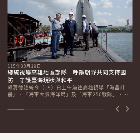
115年03月19日
11
總統視導高雄地區部隊 呼籲朝野共同支持國
總
總
防 守護臺海現狀與和平
牙
賴清德總統今（19）日上午前往高雄視導「海昌計
賴
畫」、「海軍大氣海洋局」及「海軍256戰隊」，感
展
謝海軍日夜無休、承受巨大壓力與責任守護國家、
民
維...
上一張圖
下一
:::