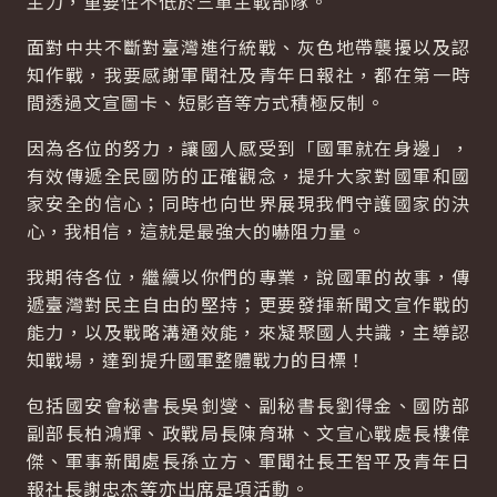
主力，重要性不低於三軍主戰部隊。
面對中共不斷對臺灣進行統戰、灰色地帶襲擾以及認
知作戰，我要感謝軍聞社及青年日報社，都在第一時
間透過文宣圖卡、短影音等方式積極反制。
因為各位的努力，讓國人感受到「國軍就在身邊」，
有效傳遞全民國防的正確觀念，提升大家對國軍和國
家安全的信心；同時也向世界展現我們守護國家的決
心，我相信，這就是最強大的嚇阻力量。
我期待各位，繼續以你們的專業，說國軍的故事，傳
遞臺灣對民主自由的堅持；更要發揮新聞文宣作戰的
能力，以及戰略溝通效能，來凝聚國人共識，主導認
知戰場，達到提升國軍整體戰力的目標！
包括國安會秘書長吳釗燮、副秘書長劉得金、國防部
副部長柏鴻輝、政戰局長陳育琳、文宣心戰處長樓偉
傑、軍事新聞處長孫立方、軍聞社長王智平及青年日
報社長謝忠杰等亦出席是項活動。