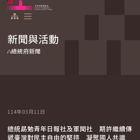
:::
:::
跳到主要內容
中華民國總統府
展開選單
新聞與活動
總統府新聞
114年03月11日
總統勗勉青年日報社及軍聞社 期許繼續傳
遞臺灣對民主自由的堅持 凝聚國人共識