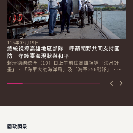
115年03月19日
11
總統視導高雄地區部隊 呼籲朝野共同支持國
總
總
防 守護臺海現狀與和平
稱
賴清德總統今（19）日上午前往高雄視導「海昌計
賴
畫」、「海軍大氣海洋局」及「海軍256戰隊」，感
份
謝海軍日夜無休、承受巨大壓力與責任守護國家、
情
維...
上一張圖
下一
:::
國政願景