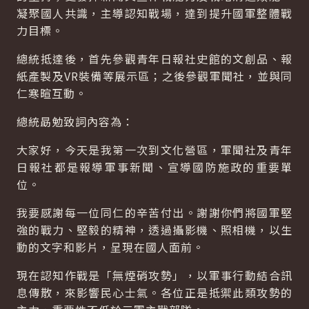
凝聚國人共識，主導認知戰場，達到提升國軍整體戰
力目標。
總統抵達後，首先參觀青年日報社史館的文創品、報
紙產製及VR裝備等展示區；之後參觀軍聞社，並與同
仁寒暄互動。
總統勗勉致詞內容為：
大家好，今天是我第一次到文化營區，軍聞社及青年
日報社都是報導軍事新聞、宣導國防施政的重要單
位。
我要感謝每一位同仁的辛苦付出。謝謝你們將國軍堅
強的戰力、堅毅的精神，透過攝影機、照相機，以生
動的文字和影片，呈現在國人面前。
現在認知作戰是「無煙硝攻勢」，以軍事行動結合訊
息傳散，來影響民心士氣。各位正是抵禦此類攻勢的