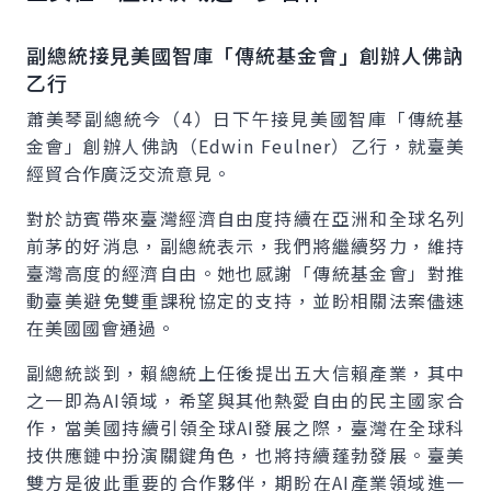
副總統接見美國智庫「傳統基金會」創辦人佛訥
乙行
蕭美琴副總統今（4）日下午接見美國智庫「傳統基
金會」創辦人佛訥（Edwin Feulner）乙行，就臺美
經貿合作廣泛交流意見。
對於訪賓帶來臺灣經濟自由度持續在亞洲和全球名列
前茅的好消息，副總統表示，我們將繼續努力，維持
臺灣高度的經濟自由。她也感謝「傳統基金會」對推
動臺美避免雙重課稅協定的支持，並盼相關法案儘速
在美國國會通過。
副總統談到，賴總統上任後提出五大信賴產業，其中
之一即為AI領域，希望與其他熱愛自由的民主國家合
作，當美國持續引領全球AI發展之際，臺灣在全球科
技供應鏈中扮演關鍵角色，也將持續蓬勃發展。臺美
雙方是彼此重要的合作夥伴，期盼在AI產業領域進一