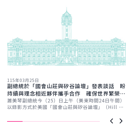
11
總
115年03月25日
向
副總統於「國會山莊與矽谷論壇」發表談話 盼
賴
總
持續與理念相近夥伴攜手合作 確保世界繁榮與
會
自由
蕭美琴副總統今（25）日上午（美東時間24日午間）
促
以錄影方式於美國「國會山莊與矽谷論壇」（Hill &
導..
Valley Forum）年度研討會...
上一張圖
下一