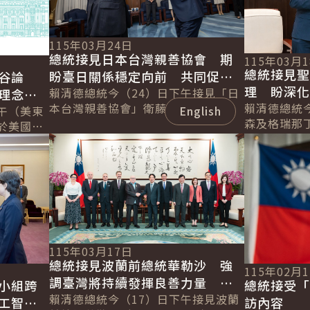
115年03月24日
總統接見日本台灣親善協會 期
115年03月
總統接見
盼臺日關係穩定向前 共同促進
谷論
理 盼深
區域經濟繁榮發展
賴清德總統今（24）日下午接見「日
理念相
本台灣親善協會」衛藤征士郎會長乙
續拓展邦
賴清德總統
界繁榮
午（美東
English
行，感謝協會長期支持臺灣，促進臺
森及格瑞那
於美國
日在各領域的交流合作。並表示，臺
害管理及移民部
詳細內容
詳細內容
l &
日除在半導...
Leacock
..
115年03月17日
總統接見波蘭前總統華勒沙 強
115年02月
調臺灣將持續發揮良善力量 成
小組跨
總統接受「
為全球民主韌性的貢獻者
賴清德總統今（17）日下午接見波蘭
工智慧
訪內容