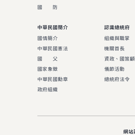
國 防
中華民國簡介
認識總統府
國情簡介
組織與職掌
中華民國憲法
機關首長
國 父
資政、國策
國家象徵
儀節活動
中華民國勳章
總統府法令
政府組織
網站