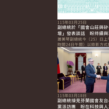
115年03月25日
副總統於「國會山莊與矽
壇」發表談話 盼持續與
近夥伴攜手合作 確保世
蕭美琴副總統今（25）日上
時間24日午間）以錄影方式
與自由
詳細內容
「國會山莊與矽谷論壇」（Hil
Valley Forum）年度研討會.
115年03月18日
副總統接見芬蘭國會友台
黨派訪團 盼在科技與人