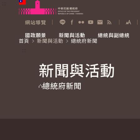
:::
跳到主要內容
中華民國總統府
網站導覽
展開
加入好友
Facebook
Flickr
YouTube
寫信給總統
RSS
國政願景
新聞與活動
總統與副總統
首頁
新聞與活動
總統府新聞
國政願景
新聞與活動
總統與副總統
參觀總統府
:::
新聞與活動
國家氣候變遷對策委員會
總統府新聞
賴清德總統
參觀資訊
總統府新聞
重要談話
影音頻道