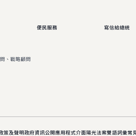
便民服務
寫信給總統
顧問、戰略顧問
政策及聲明
政府資訊公開
應用程式介面
陽光法案
雙語詞彙
常