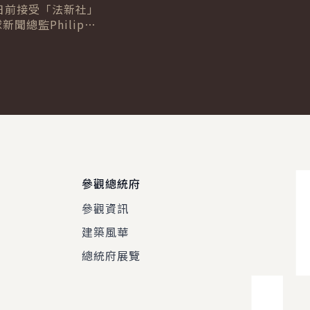
日前接受「法新社」
新聞總監Philip
及台北分社社長Allison
專訪，針對臺歐、...
參觀總統府
參觀資訊
建築風華
總統府展覽