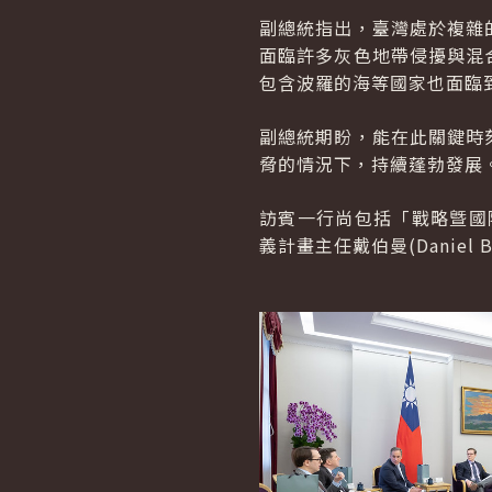
副總統指出，臺灣處於複雜
面臨許多灰色地帶侵擾與混
包含波羅的海等國家也面臨
副總統期盼，能在此關鍵時
脅的情況下，持續蓬勃發展
訪賓一行尚包括「戰略曁國際研
義計畫主任戴伯曼(Danie