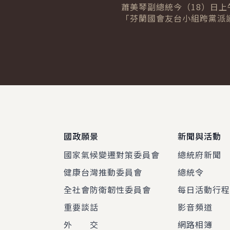
領域深化合作
蕭美琴副總統今（18）日上
「芬蘭國會友台小組跨黨派
團」時表示，臺灣與芬蘭共
與民主的堅定信念，期盼兩
科技與人工智...
:::
國政願景
新聞與活動
國家氣候變遷對策委員會
總統府新聞
健康台灣推動委員會
總統令
全社會防衛韌性委員會
每日活動行
重要談話
影音頻道
外 交
網路相簿