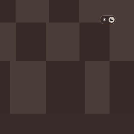
淺色模式
深色模式
防衛韌性委員會
動行程
歷任總統與副總統
展覽