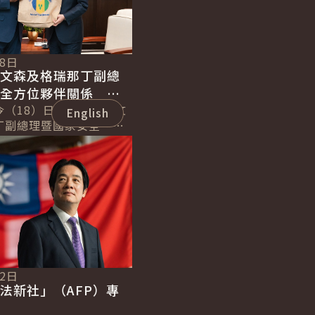
18日
聖文森及格瑞那丁副總
化全方位夥伴關係 持
誼
今（18）日下午接見聖文
English
丁副總理暨國家安全、災
長李考克（St. Claire
）伉儷乙行時表...
12日
法新社」（AFP）專