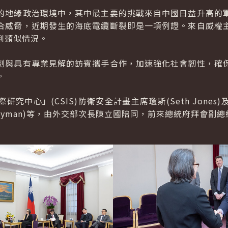
的地緣政治環境中，其中最主要的挑戰來自中國日益升高的
合威脅，近期發生的海底電纜斷裂即是一項例證。來自威權
到類似情況。
刻與具有專業見解的訪賓攜手合作，加速強化社會韌性，確
。
究中心」(CSIS)防衛安全計畫主席瓊斯(Seth Jone
l Byman)等，由外交部次長陳立國陪同，前來總統府拜會副總