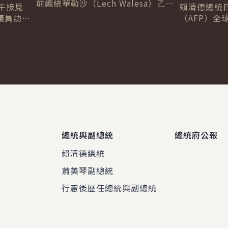
前總統華勒沙（Lech Walesa）乙
午接見
賴清德總統
行，感謝其30年來始終和臺灣站在一
議員訪問
（AFP）全球
起，見證民主化歷程並克服各項挑
享對自由
Chetwynd
戰...
國未來在
Jackson
總統與副總統
總統府公報
賴清德總統
蕭美琴副總統
程
行憲後歷任總統與副總統