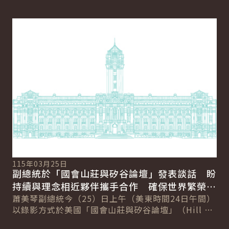
詳細內容
詳
11
總
115年03月25日
向
副總統於「國會山莊與矽谷論壇」發表談話 盼
賴
總
持續與理念相近夥伴攜手合作 確保世界繁榮與
會
自由
蕭美琴副總統今（25）日上午（美東時間24日午間）
促
以錄影方式於美國「國會山莊與矽谷論壇」（Hill &
導..
Valley Forum）年度研討會...