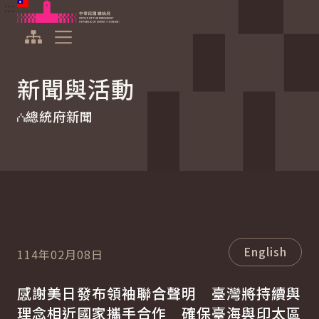
:::
:::
跳到主要內容
中華民國總統府
展開選單
新聞與活動
總統府新聞
English
114年02月08日
感謝美日發布領袖聯合聲明 臺灣將持續與
理念相近國家攜手合作 確保臺海與印太區