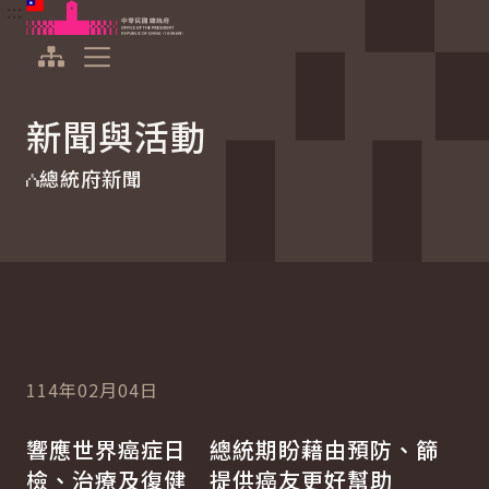
:::
:::
跳到主要內容
中華民國總統府
展開選單
新聞與活動
總統府新聞
114年02月04日
響應世界癌症日 總統期盼藉由預防、篩
檢、治療及復健 提供癌友更好幫助