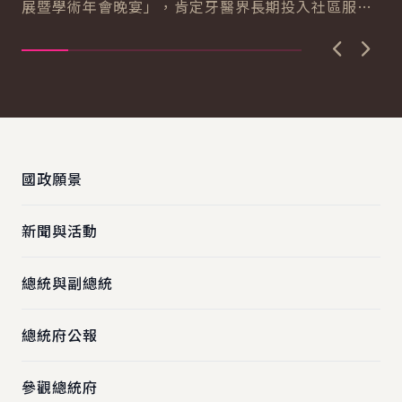
展暨學術年會晚宴」，肯定牙醫界長期投入社區服務
療
民眾的精神，期盼未來與牙醫界夥伴共同努力，...
獲
上一張圖
下一
:::
國政願景
新聞與活動
總統與副總統
總統府公報
參觀總統府