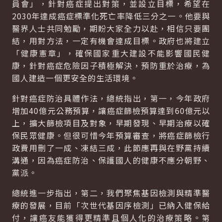
員會」，針對癌症提出對策，並設立目標，希望在
2030年達成癌症標準化死亡率降低三分之一。他要與
醫界人士共同勉勵，期盼大家全力以赴，相信只要團
結，用對方法，一定有機會達成目標。政府也將建立
「健康憲章」，確保國家重大建設不能影響國民健
康，針對癌症危險因子積極解決，預防重於治療，為
國人建造一個更安全的生活環境。
針對癌症防治具體作法，總統指出，第一，今年政府
增加40億元公務預算，讓癌症篩檢預算達到60億元以
上，擴大篩檢項目及對象，早期發現、早期治療以確
保民眾健康。但很可惜今年預算審查，將癌症篩檢行
政費用刪了一成、凍結三成，此節應再與在野黨持續
溝通，因為癌症防治、保護國人的健康不應分朝野、
黨派。
總統進一步指出，第二，我們聚焦基因檢測與精準醫
療的發展，目前「次世代基因序檢測」已納入健保給
付，讓癌友能獲得更精準且個人化的治療策略。第