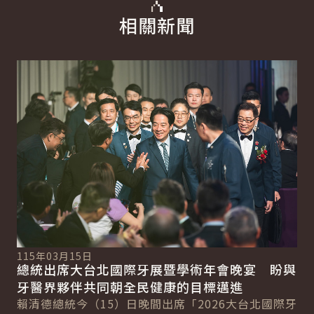
相關新聞
詳細內容
詳
115年03月15日
11
總統出席大台北國際牙展暨學術年會晚宴 盼與
總
總
牙醫界夥伴共同朝全民健康的目標邁進
產
賴清德總統今（15）日晚間出席「2026大台北國際牙
賴