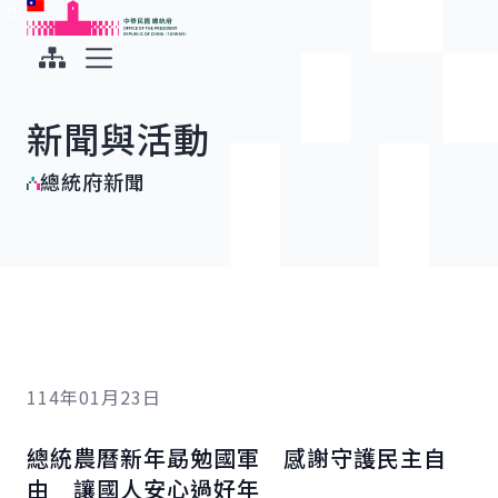
:::
:::
跳到主要內容
中華民國總統府
展開選單
新聞與活動
總統府新聞
114年01月23日
總統農曆新年勗勉國軍 感謝守護民主自
由 讓國人安心過好年