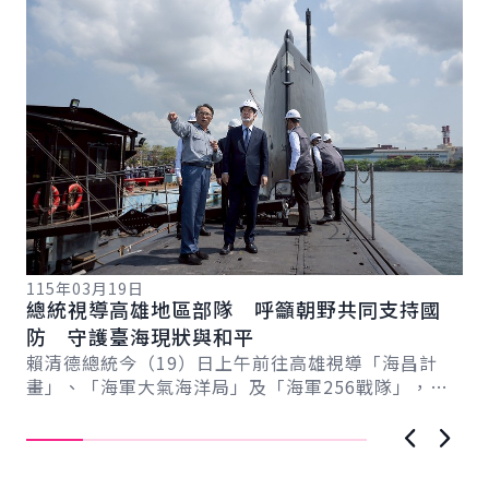
115年03月19日
11
總統視導高雄地區部隊 呼籲朝野共同支持國
總
總
防 守護臺海現狀與和平
稱
賴清德總統今（19）日上午前往高雄視導「海昌計
賴
畫」、「海軍大氣海洋局」及「海軍256戰隊」，感
份
謝海軍日夜無休、承受巨大壓力與責任守護國家、
情
維...
上一張圖
下一