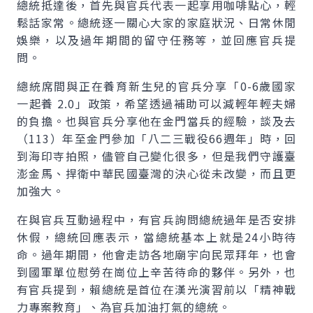
總統抵達後，首先與官兵代表一起享用咖啡點心，輕
鬆話家常。總統逐一關心大家的家庭狀況、日常休閒
娛樂，以及過年期間的留守任務等，並回應官兵提
問。
總統席間與正在養育新生兒的官兵分享「0-6歲國家
一起養 2.0」政策，希望透過補助可以減輕年輕夫婦
的負擔。也與官兵分享他在金門當兵的經驗，談及去
（113）年至金門參加「八二三戰役66週年」時，回
到海印寺拍照，儘管自己變化很多，但是我們守護臺
澎金馬、捍衛中華民國臺灣的決心從未改變，而且更
加強大。
在與官兵互動過程中，有官兵詢問總統過年是否安排
休假，總統回應表示，當總統基本上就是24小時待
命。過年期間，他會走訪各地廟宇向民眾拜年，也會
到國軍單位慰勞在崗位上辛苦待命的夥伴。另外，也
有官兵提到，賴總統是首位在漢光演習前以「精神戰
力專案教育」、為官兵加油打氣的總統。