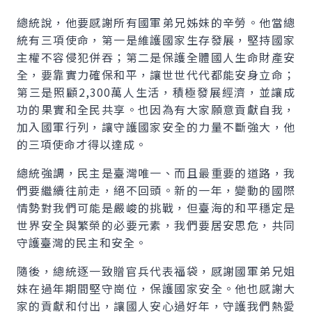
總統說，他要感謝所有國軍弟兄姊妹的辛勞。他當總
統有三項使命，第一是維護國家生存發展，堅持國家
主權不容侵犯併吞；第二是保護全體國人生命財產安
全，要靠實力確保和平，讓世世代代都能安身立命；
第三是照顧2,300萬人生活，積極發展經濟，並讓成
功的果實和全民共享。也因為有大家願意貢獻自我，
加入國軍行列，讓守護國家安全的力量不斷強大，他
的三項使命才得以達成。
總統強調，民主是臺灣唯一、而且最重要的道路，我
們要繼續往前走，絕不回頭。新的一年，變動的國際
情勢對我們可能是嚴峻的挑戰，但臺海的和平穩定是
世界安全與繁榮的必要元素，我們要居安思危，共同
守護臺灣的民主和安全。
隨後，總統逐一致贈官兵代表福袋，感謝國軍弟兄姐
妹在過年期間堅守崗位，保護國家安全。他也感謝大
家的貢獻和付出，讓國人安心過好年，守護我們熱愛