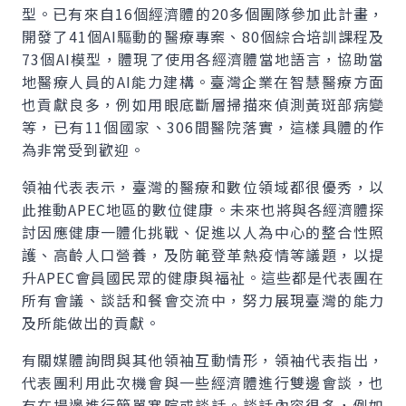
型。已有來自16個經濟體的20多個團隊參加此計畫，
開發了41個AI驅動的醫療專案、80個綜合培訓課程及
73個AI模型，體現了使用各經濟體當地語言，協助當
地醫療人員的AI能力建構。臺灣企業在智慧醫療方面
也貢獻良多，例如用眼底斷層掃描來偵測黃斑部病變
等，已有11個國家、306間醫院落實，這樣具體的作
為非常受到歡迎。
領袖代表表示，臺灣的醫療和數位領域都很優秀，以
此推動APEC地區的數位健康。未來也將與各經濟體探
討因應健康一體化挑戰、促進以人為中心的整合性照
護、高齡人口營養，及防範登革熱疫情等議題，以提
升APEC會員國民眾的健康與福祉。這些都是代表團在
所有會議、談話和餐會交流中，努力展現臺灣的能力
及所能做出的貢獻。
有關媒體詢問與其他領袖互動情形，領袖代表指出，
代表團利用此次機會與一些經濟體進行雙邊會談，也
有在場邊進行簡單寒暄或談話。談話內容很多，例如