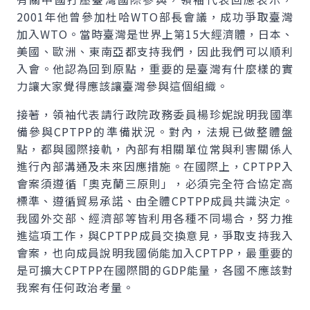
2001年他曾參加杜哈WTO部長會議，成功爭取臺灣
加入WTO。當時臺灣是世界上第15大經濟體，日本、
美國、歐洲、東南亞都支持我們，因此我們可以順利
入會。他認為回到原點，重要的是臺灣有什麼樣的實
力讓大家覺得應該讓臺灣參與這個組織。
接著，領袖代表請行政院政務委員楊珍妮說明我國準
備參與CPTPP的準備狀況。對內，法規已做整體盤
點，都與國際接軌，內部有相關單位常與利害關係人
進行內部溝通及未來因應措施。在國際上，CPTPP入
會案須遵循「奧克蘭三原則」，必須完全符合協定高
標準、遵循貿易承諾、由全體CPTPP成員共識決定。
我國外交部、經濟部等皆利用各種不同場合，努力推
進這項工作，與CPTPP成員交換意見，爭取支持我入
會案，也向成員說明我國倘能加入CPTPP，最重要的
是可擴大CPTPP在國際間的GDP能量，各國不應該對
我案有任何政治考量。