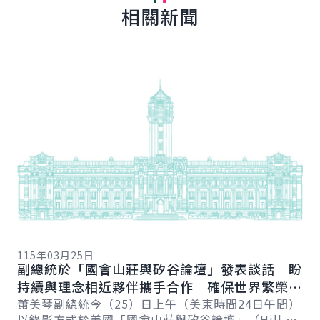
相關新聞
詳細內容
詳
11
總
115年03月25日
向
副總統於「國會山莊與矽谷論壇」發表談話 盼
賴
總
持續與理念相近夥伴攜手合作 確保世界繁榮與
會
自由
蕭美琴副總統今（25）日上午（美東時間24日午間）
促
以錄影方式於美國「國會山莊與矽谷論壇」（Hill &