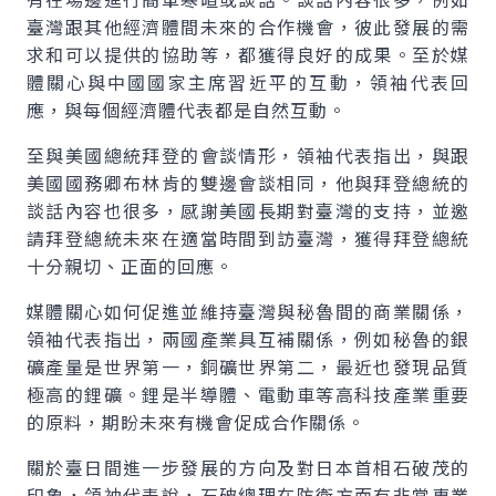
臺灣跟其他經濟體間未來的合作機會，彼此發展的需
求和可以提供的協助等，都獲得良好的成果。至於媒
體關心與中國國家主席習近平的互動，領袖代表回
應，與每個經濟體代表都是自然互動。
至與美國總統拜登的會談情形，領袖代表指出，與跟
美國國務卿布林肯的雙邊會談相同，他與拜登總統的
談話內容也很多，感謝美國長期對臺灣的支持，並邀
請拜登總統未來在適當時間到訪臺灣，獲得拜登總統
十分親切、正面的回應。
媒體關心如何促進並維持臺灣與秘魯間的商業關係，
領袖代表指出，兩國產業具互補關係，例如秘魯的銀
礦產量是世界第一，銅礦世界第二，最近也發現品質
極高的鋰礦。鋰是半導體、電動車等高科技產業重要
的原料，期盼未來有機會促成合作關係。
關於臺日間進一步發展的方向及對日本首相石破茂的
印象，領袖代表說，石破總理在防衛方面有非常專業