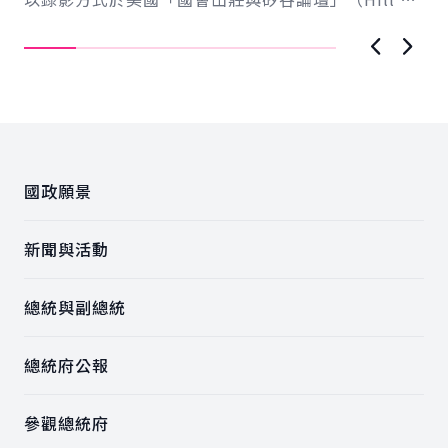
導..
Valley Forum）年度研討會...
上一張圖
下一
:::
國政願景
新聞與活動
總統與副總統
總統府公報
參觀總統府