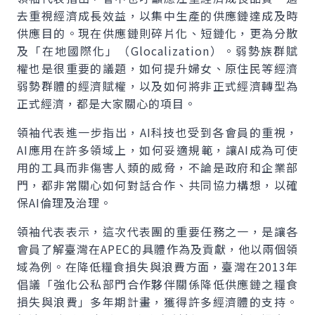
去重視經濟成長效益，以集中生產的供應鏈達成及時
供應目的。現在供應鏈則碎片化、短鏈化，更為分散
及「在地國際化」（Glocalization）。弱勢族群賦
權也是很重要的議題，如何提升婦女、原住民等經濟
弱勢群體的經濟賦權，以及如何將非正式經濟轉型為
正式經濟，都是大家關心的項目。
領袖代表進一步指出，AI科技也受到各會員的重視，
AI應用在許多領域上，如何妥適規範，讓AI成為可使
用的工具而非傷害人類的威脅，不論是政府和企業部
門，都非常關心如何對話合作、共同協力構想，以確
保AI倫理及治理。
領袖代表表示，這次代表團的重要任務之一，是讓各
會員了解臺灣在APEC的具體作為及貢獻，他以兩個領
域為例。在降低糧食損失與浪費方面，臺灣在2013年
倡議「強化公私部門合作夥伴關係降低供應鏈之糧食
損失與浪費」多年期計畫，獲得許多經濟體的支持。