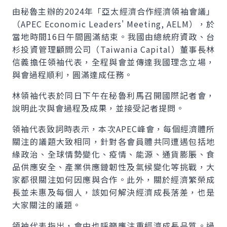
由秘魯主辦的2024年「亞太經濟合作經濟領袖會議」
（APEC Economic Leaders' Meeting, AELM），於
當地時間16日午間圓滿結束。我國由總統府資政、台
杉投資管理顧問公司（Taiwania Capital）董事長林
信義擔任領袖代表，全程與會並傳達我國理念立場，
與會過程順利，圓滿達成任務。
林領袖代表於同日下午在秘魯利馬召開國際記者會，
說明此次與會過程及成果，並接受記者提問。
領袖代表致詞時表示，本次APEC峰會，每個經濟體所
關注的議題大致相同，針對各會員體共同遭遇包括地
緣政治、全球情勢變化、疫情、能源、通貨膨脹、食
品供應安全、產業供應鏈韌性及氣候變化等挑戰，大
家都很關注如何因應與合作。此外，關於經濟繁榮成
長並未惠及每個人，該如何解決經濟成長落差，也是
大家關注的議題。
領袖代表指出，會中也呼籲應注重經濟成長品質。過