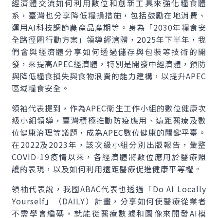
經濟體交流如何利用數位和創新工具來強化糧食體
系，臺灣也分享降低糧損措施，包括鼓勵在地消費、
運用AI科技調節農產品產期等。身為「2030年糧食安
全路徑圖行動方案」領導經濟體，2025年下半年，我
們會與經濟體分享如何透過儲存與包裝等技術的開
發，來提高APEC經濟體，特別是開發中經濟體，預防
與降低糧食損失與食物浪費的能力建構，以提升APEC
區域糧食安全。
領袖代表提到，作為APEC衛生工作小組的數位健康次
級小組領導，臺灣積極推動防疫應用、遠距醫療及數
位健康治理等議題，成為APEC數位健康的關鍵平臺。
在2022及2023年，該次級小組分別出版報告，彙整
COVID-19疫情以來，各經濟體將數位應用於醫療照
護的表現，以及如何利用遠距醫療促進健康平等權。
領袖代表說，我國ABAC代表也透過「Do AI Locally
Yourself」（DAILY）計畫，分享如何使醫療從業者
不需學會編碼，就能從醫療數據和圖像來開發AI模