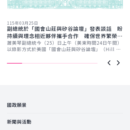
11
總
115年03月25日
向
副總統於「國會山莊與矽谷論壇」發表談話 盼
賴
總
持續與理念相近夥伴攜手合作 確保世界繁榮與
會
自由
蕭美琴副總統今（25）日上午（美東時間24日午間）
促
以錄影方式於美國「國會山莊與矽谷論壇」（Hill &
導..
Valley Forum）年度研討會...
上一張圖
下一
:::
國政願景
新聞與活動