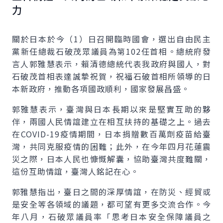
力
關於日本於今（1）日召開臨時國會，選出自由民主
黨新任總裁石破茂眾議員為第102任首相。總統府發
言人郭雅慧表示，賴清德總統代表我政府與國人，對
石破茂首相表達誠摯祝賀，祝福石破首相所領導的日
本新政府，推動各項國政順利，國家發展昌盛。
郭雅慧表示，臺灣與日本長期以來是堅實互助的夥
伴，兩國人民情誼建立在相互扶持的基礎之上。過去
在COVID-19疫情期間，日本捐贈數百萬劑疫苗給臺
灣，共同克服疫情的困難；此外，在今年四月花蓮震
災之際，日本人民也慷慨解囊，協助臺灣共度難關，
這份互助情誼，臺灣人銘記在心。
郭雅慧指出，臺日之間的深厚情誼，在防災、經貿或
是安全等各領域的議題，都可望有更多交流合作。今
年八月，石破眾議員率「思考日本安全保障議員之