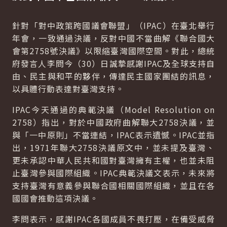
針對「對中政策跨國議會聯盟」（IPAC）在臺北舉行
年會，一致通過決議，反對中國不當曲解《聯合國大
會第2758號決議》以限縮臺灣國際空間。對此，總統
府發言人李問今（30）日誠摯感謝IPAC及全球支持自
由、民主與和平的夥伴，傳達民主國家團結的訊息，
以具體行動表達對臺灣支持。
IPAC今天通過的典範決議（Model Resolution on
2758）指出，對於中國政府曲解聯大2758決議，並
與「一中原則」不當連結，IPAC表示遺憾。IPAC並指
出，1971年聯大2758決議原文中，並未提及臺灣、
更未承認中華人民共和國對臺灣擁有主權，也並未阻
止臺灣參與國際組織。IPAC典範決議文表示，未來將
支持臺灣有意義參與聯合國相關國際組織，並且在各
國國會推動這項決議。
李問表示，感謝IPAC各國成員不畏打壓，在備受威脅