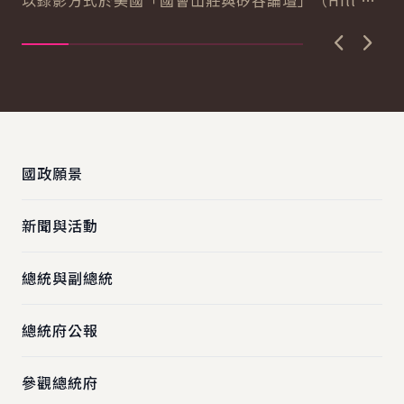
以錄影方式於美國「國會山莊與矽谷論壇」（Hill &
導..
Valley Forum）年度研討會...
上一張圖
下一
:::
國政願景
新聞與活動
總統與副總統
總統府公報
參觀總統府