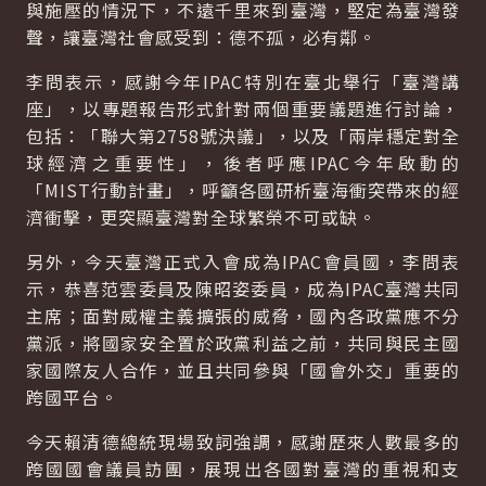
與施壓的情況下，不遠千里來到臺灣，堅定為臺灣發
聲，讓臺灣社會感受到：德不孤，必有鄰。
李問表示，感謝今年IPAC特別在臺北舉行「臺灣講
座」，以專題報告形式針對兩個重要議題進行討論，
包括：「聯大第2758號決議」，以及「兩岸穩定對全
球經濟之重要性」，後者呼應IPAC今年啟動的
「MIST行動計畫」，呼籲各國研析臺海衝突帶來的經
濟衝擊，更突顯臺灣對全球繁榮不可或缺。
另外，今天臺灣正式入會成為IPAC會員國，李問表
示，恭喜范雲委員及陳昭姿委員，成為IPAC臺灣共同
主席；面對威權主義擴張的威脅，國內各政黨應不分
黨派，將國家安全置於政黨利益之前，共同與民主國
家國際友人合作，並且共同參與「國會外交」重要的
跨國平台。
今天賴清德總統現場致詞強調，感謝歷來人數最多的
跨國國會議員訪團，展現出各國對臺灣的重視和支