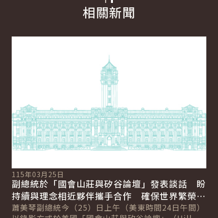
相關新聞
詳細內容
詳
11
總
115年03月25日
向
副總統於「國會山莊與矽谷論壇」發表談話 盼
賴
總
持續與理念相近夥伴攜手合作 確保世界繁榮與
會
自由
蕭美琴副總統今（25）日上午（美東時間24日午間）
促