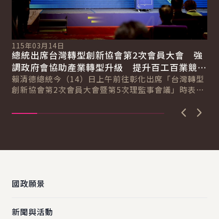
115年03月14日
11
總統出席台灣轉型創新協會第2次會員大會 強
總
總
調政府會協助產業轉型升級 提升百工百業競爭
科
力
賴清德總統今（14）日上午前往彰化出席「台灣轉型
賴
創新協會第2次會員大會暨第5次理監事會議」時表
臺
示，臺灣超過170萬家中小微企業，為臺灣提供強...
壓
上一張圖
下一
:::
國政願景
新聞與活動