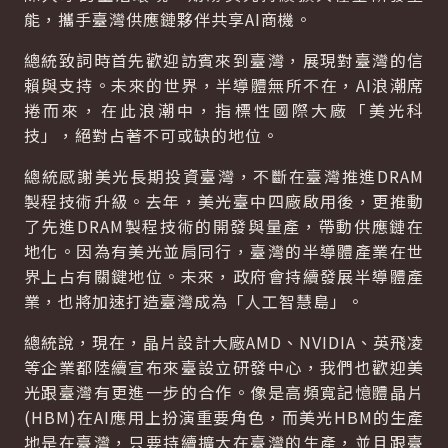
能，攜手臺灣供應鏈夥伴共享AI商機。
總統致詞時首先歡迎訪賓來到臺灣，展現對臺灣的信
賴與支持。未來的世界，半導體無所不在，AI浪潮席
捲而來，在此浪潮中，指標性國際大廠「美光科
技」，絕對占著不可或缺的地位。
總統感謝美光長期投資臺灣，不斷在臺灣推進DRAM
製程技術升級。去年，美光臺中四廠啟用後，更推動
了先進DRAM製程技術的開發與量產，帶動供應鏈在
地化。因為有美光並肩同行，臺灣的半導體產業在世
界上占有關鍵地位。未來，政府會持續發展半導體產
業，也將加速打造臺灣成為「人工智慧島」。
總統說，現在，晶片設計大廠AMD、NVIDIA、英飛凌
等企業都陸續宣布來臺設立研發中心，我們也歡迎美
光跟臺灣有更進一步的合作。像是高頻寬記憶體晶片
(HBM)在AI應用上扮演重要角色，而美光HBM的生產
地是在臺灣，只要持續擴大在臺灣的生產，並且跟臺