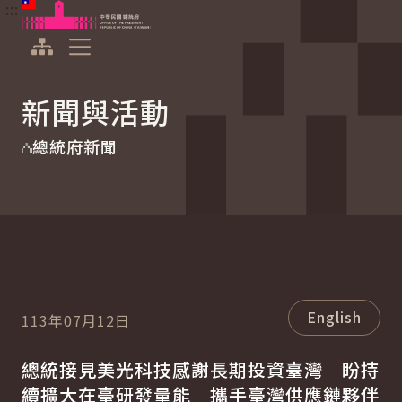
:::
:::
跳到主要內容
中華民國總統府
展開選單
新聞與活動
總統府新聞
English
113年07月12日
總統接見美光科技感謝長期投資臺灣 盼持
續擴大在臺研發量能 攜手臺灣供應鏈夥伴