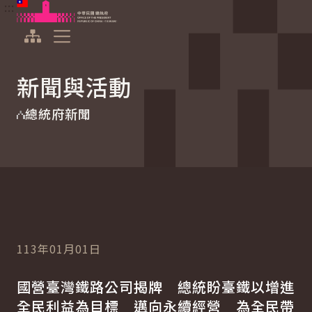
:::
:::
跳到主要內容
中華民國總統府
展開選單
新聞與活動
總統府新聞
113年01月01日
國營臺灣鐵路公司揭牌 總統盼臺鐵以增進
全民利益為目標 邁向永續經營 為全民帶