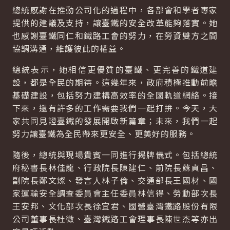
總統感謝在推動公司化的過程中，各部會和學者專家
提供的建議及支持，讓臺鐵的安全改革能夠落實。她
也感謝臺鐵同仁和鐵路工會的努力，在勞資雙方之間
協調溝通，維護彼此的權益。
總統表示，她相信更優質的臺鐵、更完善的鐵道建
設，都是全民的期待。這幾年來，政府積極推動前瞻
基礎建設，包括努力建構高效率的全國軌道網絡。接
下來，還有許多的工作需要我們一起打拚。今天，大
家共同見證臺鐵的發展開啟新篇章；未來，我們一起
努力讓臺鐵為全民帶來更安全、更美好的服務。
隨後，總統與現場貴賓一同進行揭牌儀式。包括總統
府秘書長林佳龍、行政院長陳建仁、前院長蘇貞昌、
副院長鄭文燦、發言人林子倫、交通部長王國材、國
家運輸安全調查委員會主任委員林信得、勞動部次長
王安邦、文化部次長徐宜君、國營臺灣鐵路股份有限
公司董事長杜微、臺灣鐵路工會理事長陳世杰等亦出