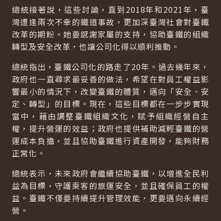
總統接著說，這些討論，直到2018年和2021年，臺
灣遭逢兩次不幸的鐵道事故，更加深臺灣社會對臺鐵
改革的期盼。她要感謝家屬的支持，協助臺鐵的組織
轉型及安全改革，也讓公司化得以順利推動。
總統指出，臺鐵公司化的路走了20年。過去幾年來，
政府也一直尋求最妥善的做法，希望在對員工權益影
響最小的情況下，改變臺鐵的體質，邁向「安全、安
定、轉型」的目標。現在，這些目標都在一步步實現
當中，藉由調整臺鐵組織文化，賦予組織經營自主
權，提升營運的效益；政府也提供補助減輕臺鐵的營
運成本負擔，並且協助臺鐵進行資產開發，能夠財務
正常化。
總統表示，未來政府會繼續協助臺鐵，以增進全民利
益為目標，守護乘客的旅運安全，並且確保員工的權
益。臺鐵不僅要持續提升管理效能，更要邁向永續經
營。