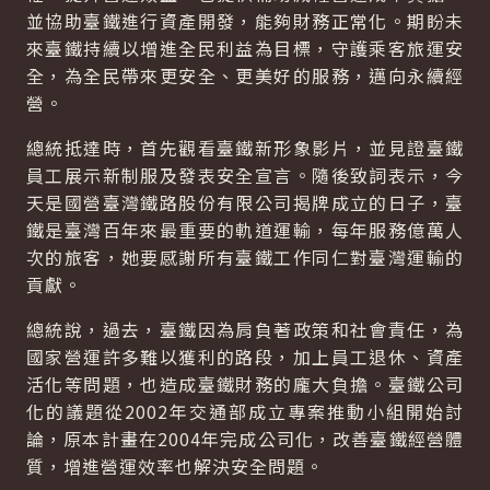
並協助臺鐵進行資產開發，能夠財務正常化。期盼未
來臺鐵持續以增進全民利益為目標，守護乘客旅運安
全，為全民帶來更安全、更美好的服務，邁向永續經
營。
總統抵達時，首先觀看臺鐵新形象影片，並見證臺鐵
員工展示新制服及發表安全宣言。隨後致詞表示，今
天是國營臺灣鐵路股份有限公司揭牌成立的日子，臺
鐵是臺灣百年來最重要的軌道運輸，每年服務億萬人
次的旅客，她要感謝所有臺鐵工作同仁對臺灣運輸的
貢獻。
總統說，過去，臺鐵因為肩負著政策和社會責任，為
國家營運許多難以獲利的路段，加上員工退休、資產
活化等問題，也造成臺鐵財務的龐大負擔。臺鐵公司
化的議題從2002年交通部成立專案推動小組開始討
論，原本計畫在2004年完成公司化，改善臺鐵經營體
質，增進營運效率也解決安全問題。