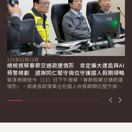
115年02月13日
11
總統視察春節交通疏運情形 肯定擴大運能與AI
總
總
預警規劃 感謝同仁堅守崗位守護國人假期順暢
工
賴清德總統今（13）日下午視察「春節假期交通疏運
賴
情形」，感謝各疏運單位在國人休假期間仍堅守崗
航
位。總統表示，今年因返鄉與旅遊需求增加，整體疏
章
運...
實..
上一張圖
下一
:::