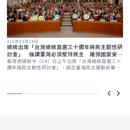
115年03月14日
總統出席「台灣總統直選三十週年與民主韌性研
討會」 強調臺灣必須堅持民主 確保國家安全
11
副
與民主永續
賴清德總統今（14）日上午出席「台灣總統直選三十
總
對
週年與民主韌性研討會」，感念臺灣民主運動前輩為
遺
蕭
臺灣民主化的貢獻與付出。並強調，臺灣如今的民
紐
主...
活
直..
上一張圖
下一
:::