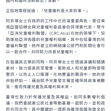
國內和國際法制做出了貢獻。
正如她曾經說過：「兒童權利是大家的事。」
阿貝華女士在政府的工作中也扮演重要角色，曾任東
南亞國協婦女與兒童權利委員會的菲律賓代表。現今
「亞洲兒童權利聯盟」(CRC Asia)在她的領導下，協
助連結亞洲各國的兒童權利組織，其中包括臺灣的兒
童福利聯盟。她所建立的網絡讓公部門和民間社會可
以一起合作，共同努力改善兒童權利。
在倡議其志業的同時，阿貝華女士也透過演講和閱讀
素材，致力提高民眾警覺，幫助成人和兒童即時發現
警訊，以防止人口販運。在她豐富的職涯中，她的使
命始終如一：藉由賦予兒童發言權並確保其故事被聽
見，進而保護兒童及其權利與未來。
臺灣也致力於保護兒童及其權益。如同多數權利倡
議，我們要感謝公民社會帶動基層一起努力，並和政
府共同合作。其中關鍵的一環即為確保我國有健全的