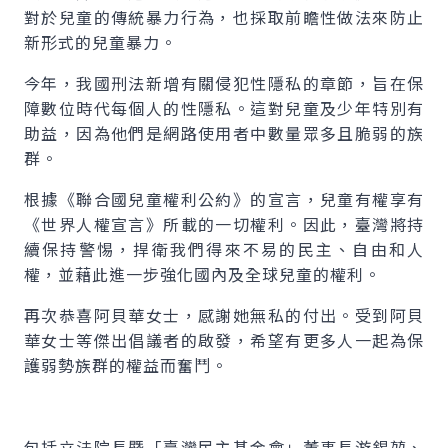
對於兒童的傳統暴力行為，也採取前瞻性做法來防止
新形式的兒童暴力。
今年，我國刑法新增有關侵犯性隱私的章節，旨在保
障數位時代每個人的性隱私。這對兒童及少年特別有
助益，因為他們是網路使用者中數量眾多且脆弱的族
群。
根據《聯合國兒童權利公約》的宣言，兒童有權享有
《世界人權宣言》所載的一切權利。因此，臺灣將持
續保持警惕，捍衛我們得來不易的民主、自由和人
權，並藉此進一步強化國內及全球兒童的權利。
再次恭喜阿貝華女士，感謝她無私的付出。受到阿貝
華女士等傑出倡議者的啟發，希望有更多人一起為保
護弱勢族群的權益而奮鬥。
包括立法院長暨「臺灣民主基金會」董事長游錫堃、