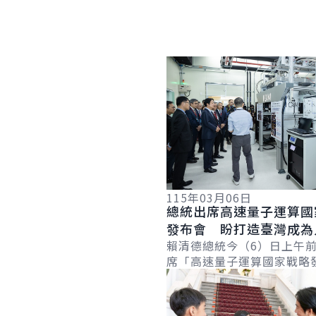
詳細內容
115年03月06日
總統出席高速量子運算國
發布會 盼打造臺灣成為
慧時代創新創業的生態系
賴清德總統今（6）日上午
席「高速量子運算國家戰略
國際競爭力
詳細內容
時表示，為迎接科技的新浪
提出結合人工智慧與量子運算
新十大建...