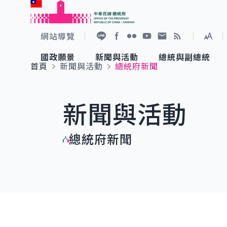
:::
跳到主要內容
中華民國總統府
網站導覽
展開
加入好友
Facebook
Flickr
YouTube
寫信給總統
RSS
國政願景
新聞與活動
總統與副總統
首頁
新聞與活動
總統府新聞
國政願景
新聞與活動
總統與副總統
參觀總統府
:::
新聞與活動
國家氣候變遷對策委員會
總統府新聞
賴清德總統
參觀資訊
總統府新聞
重要談話
影音頻道