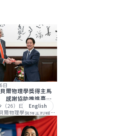
English
26日
諾貝爾物理學獎得主馬
士 感謝協助推進臺灣
發展 盼持續強化國際
今（26）日上午接見
English
諾貝爾物理學獎得主約翰．
n M. Martinis）博
開創「量子霸權」...