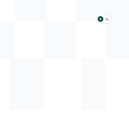
淺色模式
深色模式
防衛韌性委員會
動行程
歷任總統與副總統
展覽