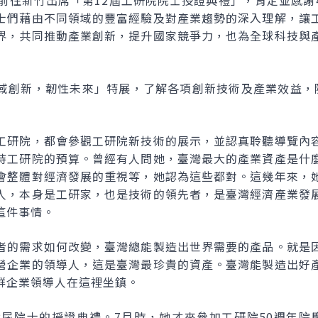
午前往新竹出席「第12屆工研院院士授證典禮」，肯定並感謝
士們藉由不同領域的豐富經驗及對產業趨勢的深入理解，讓
界，共同推動產業創新，提升國家競爭力，也為全球科技與
域創新，韌性未來」特展，了解各項創新技術及產業效益，
工研院，都會參觀工研院新技術的展示，並認真聆聽導覽內
持工研院的預算。曾經有人問她，臺灣最大的產業資產是什
會整體對經濟發展的重視等，她認為這些都對。這幾年來，
人，本身是工研家，也是技術的領先者，是臺灣經濟產業發
這件事情。
者的需求如何改變，臺灣總能製造出世界需要的產品。就是
營企業的領導人，這是臺灣最珍貴的資產。臺灣能製造出好
群企業領導人在這裡坐鎮。
2屆院士的授證典禮。7月時，她才來參加工研院50週年院