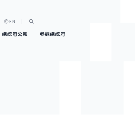
EN
字級選單
展開關鍵字搜尋
總統府公報
參觀總統府
健康台灣推動委員會
總統令
蕭美琴副總統
建築風華
全社會
每日活
行憲後
總統府
外交
網路相簿
國防