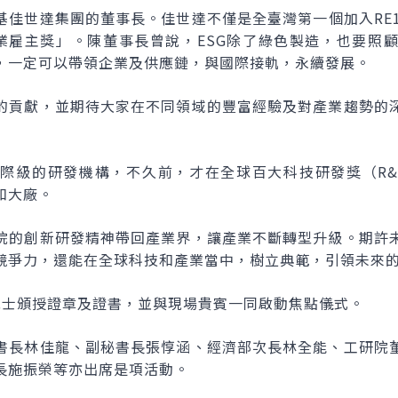
基佳世達集團的董事長。佳世達不僅是全臺灣第一個加入RE1
業雇主獎」。陳董事長曾說，ESG除了綠色製造，也要照
，一定可以帶領企業及供應鏈，與國際接軌，永續發展。
的貢獻，並期待大家在不同領域的豐富經驗及對產業趨勢的
級的研發機構，不久前，才在全球百大科技研發獎（R&D 10
和大廠。
院的創新研發精神帶回產業界，讓產業不斷轉型升級。期許
競爭力，還能在全球科技和產業當中，樹立典範，引領未來
院士頒授證章及證書，並與現場貴賓一同啟動焦點儀式。
書長林佳龍、副秘書長張惇涵、經濟部次長林全能、工研院
長施振榮等亦出席是項活動。