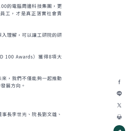
00的電腦周邊科技集團，更
顧員工，才是真正落實社會責
深入理解，可以讓工研院的研
0 Awards）獲得8項大
未來，我們不僅能夠一起推動
的發展方向。
Facebo
加入好
董事長李世光、院長劉文雄、
X
列印