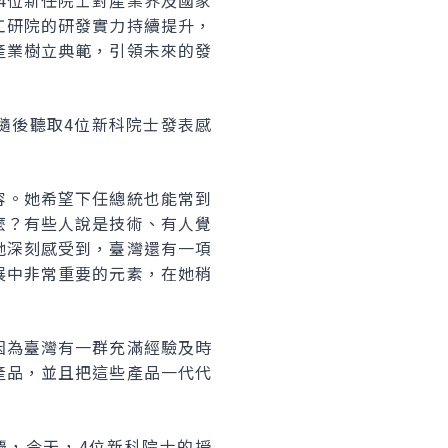
4位新任院士對產業界及國家
工研院的研發實力持續提升，
產業樹立典範，引領未來的發
隨後聽取4位新科院士發表感
容。她希望下任總統也能常到
麼？有些人說是技術、有人覺
她深刻感受到，臺灣還有一項
展中非常重要的元素，在她稍
因為臺灣有一群充滿經驗及時
產品，並且把這些產品一代代
慶，今天，4位新科院士的授