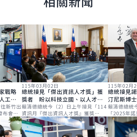
相關新聞
詳細內容
詳細內容
115年03月02日
115年02月
家戰略
總統接見「傑出資訊人才獎」獲
總統接見
人工智
獎者 盼以科技立國、以人才強
汀尼斯博
 強化
前往新竹出
國 讓世界看見臺灣科技實力與
賴清德總統今（2）日上午接見「114
量子科技
賴清德總統
發布會」
資訊月『傑出資訊人才獎』獲獎
「2025年
價值
合作
詳細內容
詳細內容
潮，政府
者」，肯定得獎人的努力和付出，讓
馬汀尼斯（Joh
的「AI
臺灣在全球數位轉型浪潮中不斷累積
士」，肯定其
實力，穩健前...