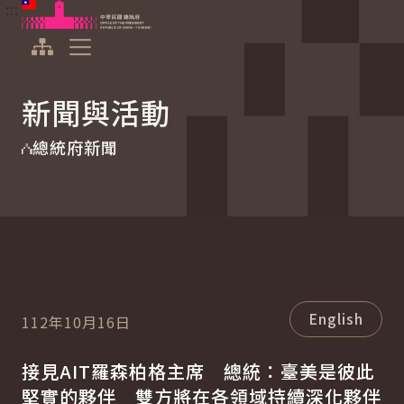
:::
:::
跳到主要內容
中華民國總統府
展開選單
新聞與活動
總統府新聞
English
112年10月16日
接見AIT羅森柏格主席 總統：臺美是彼此
堅實的夥伴 雙方將在各領域持續深化夥伴