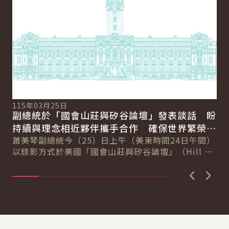
11
總
115年03月25日
向
副總統於「國會山莊與矽谷論壇」發表談話 盼
賴
總
持續與理念相近夥伴攜手合作 確保世界繁榮與
會
自由
蕭美琴副總統今（25）日上午（美東時間24日午間）
促
以錄影方式於美國「國會山莊與矽谷論壇」（Hill &
導..
Valley Forum）年度研討會...
上一張圖
下一
:::