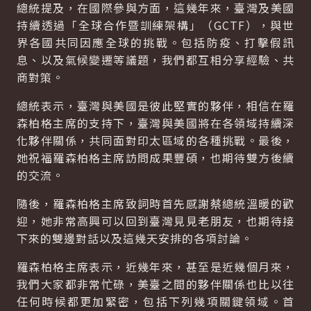
總統提及，在國際參與方面，這幾年來，臺灣及美國
持續透過「全球合作暨訓練架構」（GCTF），與世
界各國共同因應全球的挑戰。包括防疫、打擊假訊
息、以及氣候變遷等議題，我們都互相分享經驗、共
商對策。
總統表示，臺灣與美國是彼此堅實的夥伴，相信在羅
森柏格主席的支持下，臺灣與美國將在各領域持續深
化夥伴關係，共同面對印太區域的各種挑戰。最後，
她祝福羅森柏格主席訪問成果豐碩，也期待雙方後續
的交流。
隨後，羅森柏格主席致詞時首先感謝蔡總統溫暖的歡
迎，她非常高興可以回到臺灣見見老朋友，也期待接
下來的雙邊對話以及這幾天安排的各項討論。
羅森柏格主席表示，近幾年來，甚至是近幾個月來，
我們大家都非常忙碌，美臺之間的夥伴關係也比以往
任何時候都更加緊密，包括下列幾項關鍵領域。首