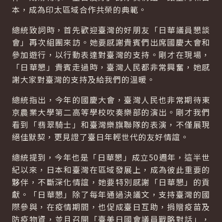
本，成為印太區域合作共榮的典範。
總統致詞時，首先歡迎臺灣的好朋友「日華議員懇談
會」再次組團來訪。她要感謝貴賓們出席國慶大會和
參加遊行，以行動表達對臺灣的支持。剛才在現場，
「日華懇」貴賓走過時，臺灣人民都非常興奮，她感
謝大家對臺灣的支持及給我們的溫暖。
總統指出，今年的國慶大會，臺灣人民也非常期待東
京農業大學第二高等學校吹奏樂部的演出。剛才我們
看到「翡翠騎士」和臺灣樂旗聯隊的表演，不僅展現
絕佳默契，更見證了臺日年輕世代的友好情誼。
總統提到，今年也是「日華懇」成立50週年，這半世
紀以來，日本和臺灣在區域發展上，成為彼此重要的
夥伴，不斷深化情誼，她要特別感謝「日華懇」的貢
獻。「日華懇」除了每年通過決議文，支持臺灣的國
際參與，在疫情期間，也促成臺日互助，捐贈疫苗及
防疫物資，並且召開「臺美日國會議員戰略對話」，