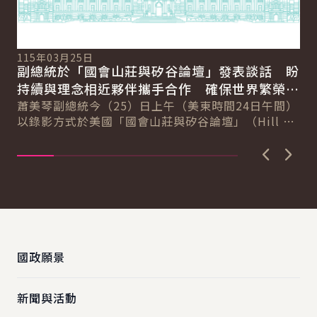
11
總
115年03月25日
向
副總統於「國會山莊與矽谷論壇」發表談話 盼
賴
總
持續與理念相近夥伴攜手合作 確保世界繁榮與
會
自由
蕭美琴副總統今（25）日上午（美東時間24日午間）
促
以錄影方式於美國「國會山莊與矽谷論壇」（Hill &
導..
Valley Forum）年度研討會...
上一張圖
下一
:::
國政願景
新聞與活動