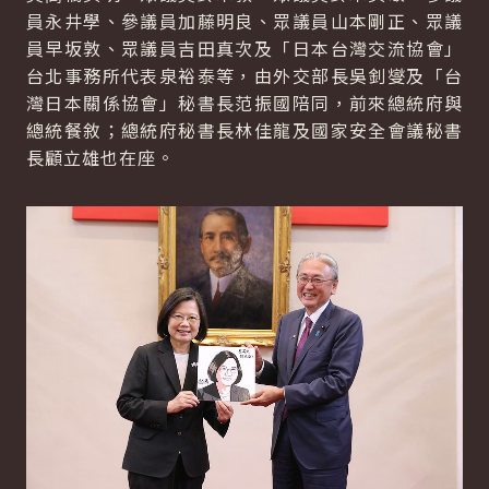
員永井學、參議員加藤明良、眾議員山本剛正、眾議
員早坂敦、眾議員吉田真次及「日本台灣交流協會」
台北事務所代表泉裕泰等，由外交部長吳釗燮及「台
灣日本關係協會」秘書長范振國陪同，前來總統府與
總統餐敘；總統府秘書長林佳龍及國家安全會議秘書
長顧立雄也在座。