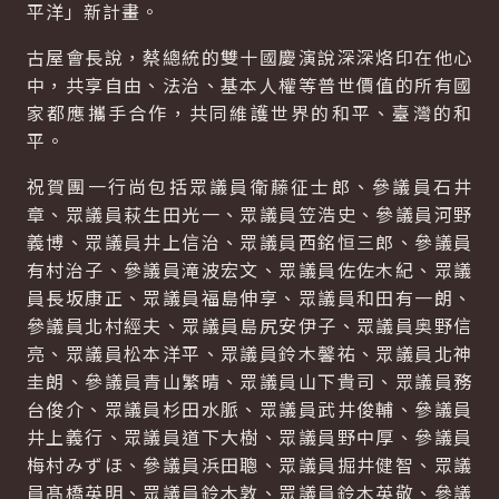
平洋」新計畫。
古屋會長說，蔡總統的雙十國慶演說深深烙印在他心
中，共享自由、法治、基本人權等普世價值的所有國
家都應攜手合作，共同維護世界的和平、臺灣的和
平。
祝賀團一行尚包括眾議員衛藤征士郎、參議員石井
章、眾議員萩生田光一、眾議員笠浩史、參議員河野
義博、眾議員井上信治、眾議員西銘恒三郎、參議員
有村治子、參議員滝波宏文、眾議員佐佐木紀、眾議
員長坂康正、眾議員福島伸享、眾議員和田有一朗、
參議員北村經夫、眾議員島尻安伊子、眾議員奥野信
亮、眾議員松本洋平、眾議員鈴木馨祐、眾議員北神
圭朗、參議員青山繁晴、眾議員山下貴司、眾議員務
台俊介、眾議員杉田水脈、眾議員武井俊輔、參議員
井上義行、眾議員道下大樹、眾議員野中厚、參議員
梅村みずほ、參議員浜田聰、眾議員掘井健智、眾議
員髙橋英明、眾議員鈴木敦、眾議員鈴木英敬、參議