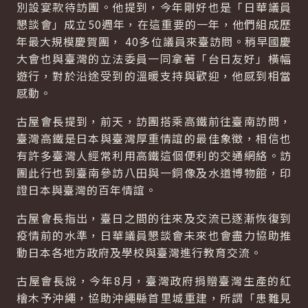
別設宴款待訪團。他提到，今年剛好也是「日華議員
懇談會」成立50週年，在這重要的一年，他們組成歷
年最大規模慶賀團， 40多位議員來臺訪問。稍早國慶
大會也與臺灣的立法委員一同拿著「台日友好」橫幅
遊行，對於沿途受到的溫暖支持與歡迎，他感到相當
感動。
古屋會長提到，前天，訪團搭乘高鐵前往臺南訪問，
臺灣高鐵是日本與臺灣厚重情誼的最佳象徵，相信也
有許多臺灣人經常利用高鐵這個便利的交通網絡。訪
團此行也到臺南參訪八田與一銅像及水道博物館，印
證日本與臺灣的百年情誼。
古屋會長指出，臺日之間的往來及交流已逐漸恢復到
疫情前的水準，日華議員懇談會未來也會盡力協助推
動日本各地方政府及學校與臺灣進行教育交流。
古屋會長說，今年8月，臺灣政府捐贈臺灣生產的紅
檜木予沖繩，協助沖繩縣首里城重建，所謂「患難見