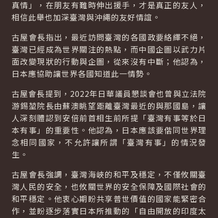
真情」，在朋友有難時伸出援手，才是真正的友人，
相信此舉也加深臺灣與沖繩的友好情誼。
古屋會長指出，最近訪問臺灣的各國政要絡繹不絕，
臺灣已經成為世界關注的熱點，而中國企圖以武力片
面改變現狀的行動與企圖，從來沒有中斷；他認為，
日本應協助讓世界各國知道此一情勢。
古屋會長提到，2022年日華議員懇談會也曾與立法院
游錫堃院長由蘇澳眺望距離臺灣最近的與那國島，讓
人深刻體認到安倍前首相生前所提「臺灣有事等於日
本有事」的重要性。他認為，日本應該要偕同世界理
念相同國家，不允許讓所謂「臺灣有事」的情況發
生。
古屋會長強調，臺灣海峽的和平及穩定，不僅攸關臺
灣人民的安全，也攸關世界的安全保障及國際社會的
和平穩定。他衷心期盼共享普世價值的國家能緊密合
作，並盼逐步落實日本所推動的「自由開放的印度太