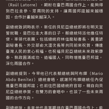
（Raúl Latorre），期盼在臺巴兩國合作上，能夠得
到巴拉圭參、眾兩院的支持，讓兩國邦誼越來越穩
固，合作計畫越來越深入。
副總統致詞時表示，新任的貝尼亞總統即將在明天宣
誓就職，是巴拉圭大喜的日子。蔡總統特派他擔任特
使，率領代表團，包括總統府林佳龍秘書長、黃重諺
副秘書長、外交部俞大㵢次長等共同前來祝賀，傳達
臺灣人民的衷心祝福，也祝福貝尼亞總統未來政躬康
泰、執政圓滿成功、造福國人，同時增進臺巴邦誼，
深化兩國合作。
副總統提到，今早他已代表蔡總統與阿布鐸（Mario
Abdo Benítez）總統會晤，感謝阿布鐸總統任內促
進臺巴兩國邦誼；也前往巴國總統府官邸，親自向貝
尼亞總統恭賀，在雙方的會晤中，也談了一些未來兩
國的合作方向。
副總統說，未來他也非常期待在臺巴兩國合作上，能