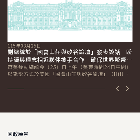
11
總
115年03月25日
向
副總統於「國會山莊與矽谷論壇」發表談話 盼
賴
總
持續與理念相近夥伴攜手合作 確保世界繁榮與
會
自由
蕭美琴副總統今（25）日上午（美東時間24日午間）
促
以錄影方式於美國「國會山莊與矽谷論壇」（Hill &
導..
Valley Forum）年度研討會...
上一張圖
下一
:::
國政願景