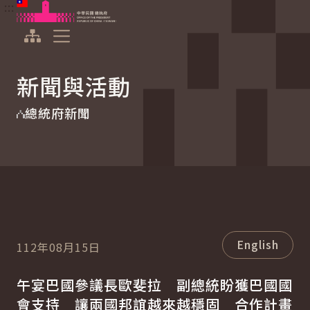
:::
:::
跳到主要內容
中華民國總統府
展開選單
新聞與活動
總統府新聞
English
112年08月15日
午宴巴國參議長歐斐拉 副總統盼獲巴國國
會支持 讓兩國邦誼越來越穩固 合作計畫