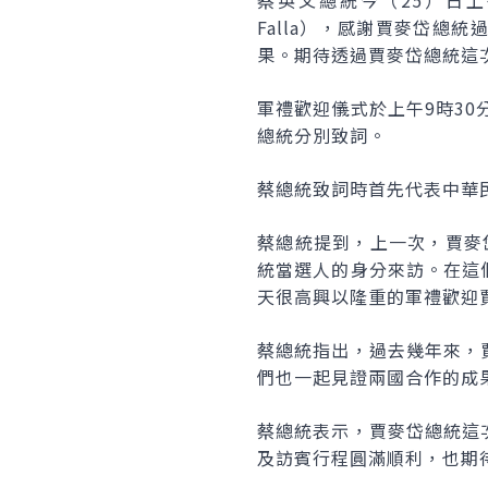
蔡英文總統今（25）日上午以
Falla），感謝賈麥岱
果。期待透過賈麥岱總統這
軍禮歡迎儀式於上午9時3
總統分別致詞。
蔡總統致詞時首先代表中華
蔡總統提到，上一次，賈麥
統當選人的身分來訪。在這
天很高興以隆重的軍禮歡迎
蔡總統指出，過去幾年來，
們也一起見證兩國合作的成
蔡總統表示，賈麥岱總統這
及訪賓行程圓滿順利，也期