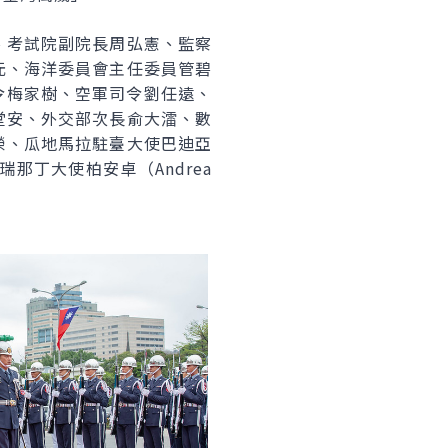
、考試院副院長周弘憲、監察
元、海洋委員會主任委員管碧
司令梅家樹、空軍司令劉任遠、
堂安、外交部次長俞大㵢、數
榮、瓜地馬拉駐臺大使巴迪亞
格瑞那丁大使柏安卓（Andrea