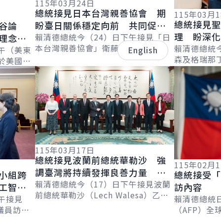
115年03月24日
總統接見日本台灣親善協會 期
115年03月
總統接見
盼臺日關係穩定向前 共同促進
谷論
理 盼深
區域經濟繁榮發展
賴清德總統今（24）日下午接見「日
理念相
本台灣親善協會」衛藤征士郎會長乙
續拓展邦
賴清德總統
界繁榮
午（美東
English
行，感謝協會長期支持臺灣，促進臺
森及格瑞那
於美國
日在各領域的交流合作。並表示，臺
害管理及移民部
詳細內容
詳細內容
l &
日除在半導...
Leacock
..
115年03月17日
總統接見波蘭前總統華勒沙 強
115年02月
調臺灣將持續發揮良善力量 成
小組跨
總統接受「
為全球民主韌性的貢獻者
賴清德總統今（17）日下午接見波蘭
工智慧
訪內容
前總統華勒沙（Lech Walesa）乙
午接見
賴清德總統
行，感謝其30年來始終和臺灣站在一
議員訪問
（AFP）全球
起，見證民主化歷程並克服各項挑
享對自由
Chetwynd