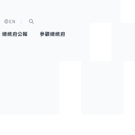
EN
字級選單
展開關鍵字搜尋
總統府公報
參觀總統府
健康台灣推動委員會
總統令
蕭美琴副總統
建築風華
全社會
每日活
行憲後
總統府
外交
網路相簿
國防