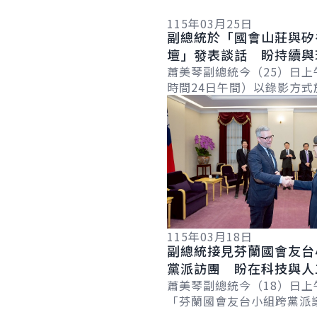
115年03月25日
副總統於「國會山莊與矽
壇」發表談話 盼持續與
近夥伴攜手合作 確保世
蕭美琴副總統今（25）日上
時間24日午間）以錄影方式
與自由
詳細內容
「國會山莊與矽谷論壇」（Hil
Valley Forum）年度研討會.
115年03月18日
副總統接見芬蘭國會友台
黨派訪團 盼在科技與人
領域深化合作
蕭美琴副總統今（18）日上
「芬蘭國會友台小組跨黨派
團」時表示，臺灣與芬蘭共