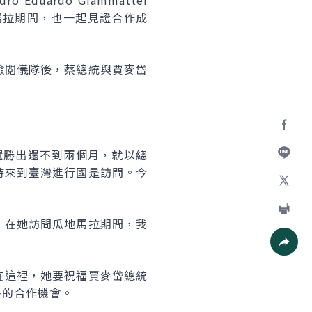
ardo Giammattei
馬拉期間，也一起見證合作成
檢閱儀隊後，蔡總統與賈麥岱
Facebo
選勝出還不到兩個月，就以總
待來到臺灣進行國是訪問。今
加入好
X
，在她訪問瓜地馬拉期間，我
列印
社群分
在這裡，她要祝福賈麥岱總統
多的合作機會。