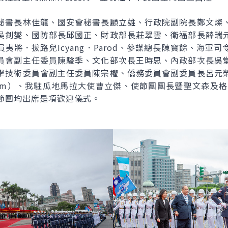
秘書長林佳龍、國安會秘書長顧立雄、行政院副院長鄭文燦
吳釗燮、國防部長邱國正、財政部長莊翠雲、衛福部長薛瑞
夷將．拔路兒Icyang．Parod、參謀總長陳寶餘、海軍
員會副主任委員陳駿季、文化部次長王時思、內政部次長吳
學技術委員會副主任委員陳宗權、僑務委員會副委員長呂元
adilla Lam）、我駐瓜地馬拉大使曹立傑、使節團團長暨聖文森及
臺使節團均出席是項歡迎儀式。