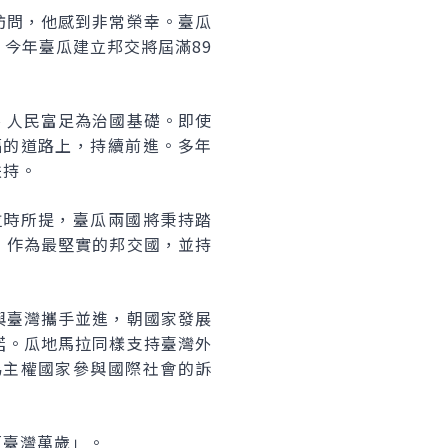
訪問，他感到非常榮幸。臺瓜
今年臺瓜建立邦交將屆滿89
、人民富足為治國基礎。即使
福的道路上，持續前進。多年
扶持。
拉時所提，臺瓜兩國將秉持踏
，作為最堅實的邦交國，並持
與臺灣攜手並進，朝國家發展
諾。瓜地馬拉同樣支持臺灣外
為主權國家參與國際社會的訴
「臺灣萬歲」。