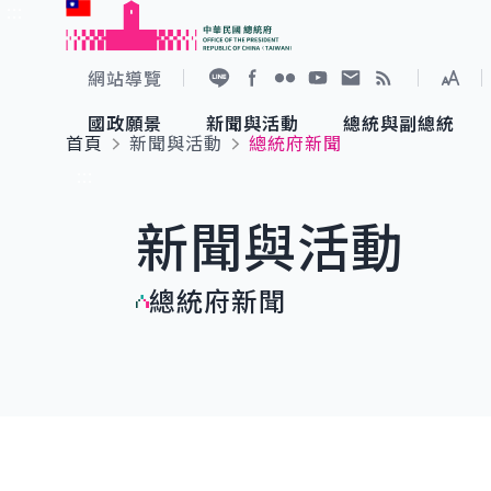
:::
跳到主要內容
中華民國總統府
網站導覽
展開
加入好友
Facebook
Flickr
YouTube
寫信給總統
RSS
國政願景
新聞與活動
總統與副總統
首頁
新聞與活動
總統府新聞
國政願景
新聞與活動
總統與副總統
參觀總統府
:::
新聞與活動
國家氣候變遷對策委員會
總統府新聞
賴清德總統
參觀資訊
總統府新聞
重要談話
影音頻道