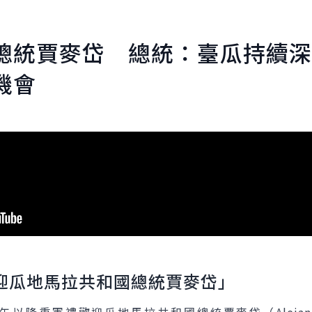
總統賈麥岱 總統：臺瓜持續深
機會
迎瓜地馬拉共和國總統賈麥岱」