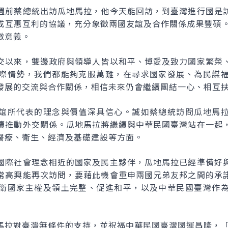
週前蔡總統出訪瓜地馬拉，他今天能回訪，到臺灣進行國是
成互惠互利的協議，充分象徵兩國友誼及合作關係成果豐碩。
徵意義。
交以來，雙邊政府與領導人皆以和平、博愛及致力國家繁榮
際情勢，我們都能夠克服萬難，在尋求國家發展、為民謀
發展的交流與合作關係，相信未來仍會繼續團結一心、相互
誼所代表的理念與價值深具信心。誠如蔡總統訪問瓜地馬
續推動外交關係。瓜地馬拉將繼續與中華民國臺灣站在一起
醫療、衛生、經濟及基礎建設等方面。
國際社會理念相近的國家及民主夥伴，瓜地馬拉已經準備好
常高興能再次訪問，要藉此機會重申兩國兄弟友邦之間的承
衛國家主權及領土完整、促進和平，以及中華民國臺灣作
馬拉對臺灣無條件的支持，並祝福中華民國臺灣國運昌隆，