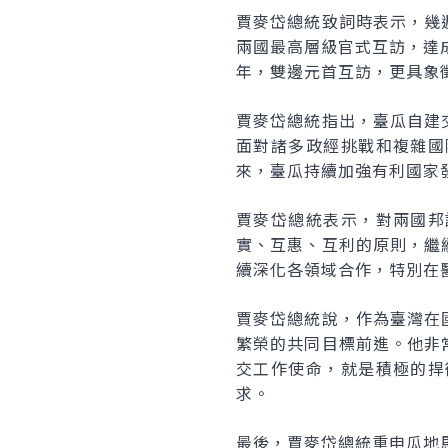
賈麥岱總統致詞時表示，幾
兩國最高層級官式互訪，達
年，雙邊元首互訪，更具象
賈麥岱總統指出，臺瓜自建
面對諸多政經挑戰和複雜國
來，臺瓜持續加強有利國家
賈麥岱總統表示，對兩國邦
實、互惠、互利的原則，繼
續深化各領域合作，特別在
賈麥岱總統說，作為臺灣在
繁榮的共同目標前進。他非
交工作使命，就是積極的捍
求。
最後，賈麥岱總統重申瓜地