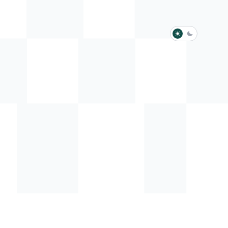
淺色模式
深色模式
防衛韌性委員會
動行程
歷任總統與副總統
展覽