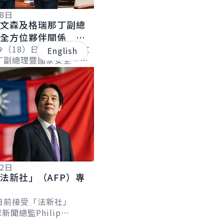
18日
聖文森及格瑞那丁副總
化全方位夥伴關係 持
誼
今（18）日下午接見聖文
English
丁副總理暨國家安全、災
長李考克（St. Claire
）伉儷乙行時表...
12日
法新社」（AFP）專
日前接受「法新社」
新聞總監Philip
及台北分社社長Allison