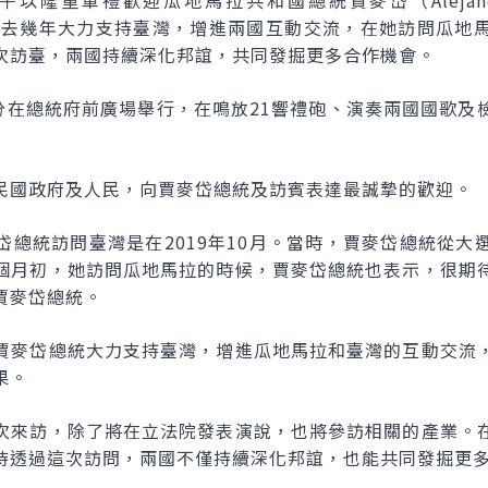
隆重軍禮歡迎瓜地馬拉共和國總統賈麥岱（Alejandro Edu
總統過去幾年大力支持臺灣，增進兩國互動交流，在她訪問瓜地
次訪臺，兩國持續深化邦誼，共同發掘更多合作機會。
0分在總統府前廣場舉行，在鳴放21響禮砲、演奏兩國國歌及
民國政府及人民，向賈麥岱總統及訪賓表達最誠摯的歡迎。
岱總統訪問臺灣是在2019年10月。當時，賈麥岱總統從大
個月初，她訪問瓜地馬拉的時候，賈麥岱總統也表示，很期
賈麥岱總統。
賈麥岱總統大力支持臺灣，增進瓜地馬拉和臺灣的互動交流
果。
次來訪，除了將在立法院發表演說，也將參訪相關的產業。
待透過這次訪問，兩國不僅持續深化邦誼，也能共同發掘更