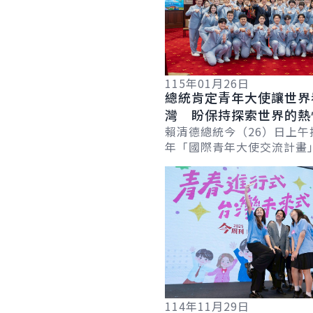
115年01月26日
總統肯定青年大使讓世界
灣 盼保持探索世界的熱
臺灣未來寫歷史
賴清德總統今（26）日上午接
年「國際青年大使交流計畫
業青年大使『新南向』交流
詳細內容
團，肯定青年大使出訪期間
情與專...
114年11月29日