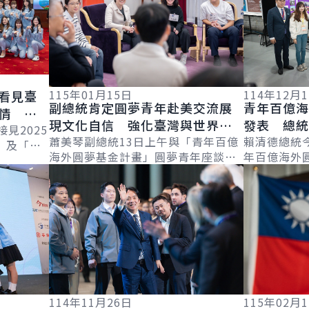
114年12月
115年01月15日
看見臺
青年百億
副總統肯定圓夢青年赴美交流展
情 替
發表 總
現文化自信 強化臺灣與世界連
見2025
會、提升
賴清德總統
結
蕭美琴副總統13日上午與「青年百億
」及「農
年百億海外
海外圓夢基金計畫」圓夢青年座談，
勇敢追夢
計畫」訪
詳細內容
詳細內容
者會，肯定
肯定青年赴美交流展現文化自信，同
展現的熱
夢成果。並
時將國際創新帶回臺灣，促進雙向交
年圓夢的初..
流。並表示...
114年11月26日
115年02月