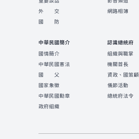
重要談話
影音頻道
外 交
網路相簿
國 防
中華民國簡介
認識總統府
國情簡介
組織與職掌
中華民國憲法
機關首長
國 父
資政、國策
國家象徵
儀節活動
中華民國勳章
總統府法令
政府組織