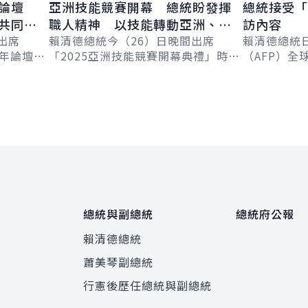
年論壇
亞洲技能競賽開幕 總統盼發揮
總統接受「
共同努
職人精神 以技能轉動亞洲、創
訪內容
好
出席
造未來
賴清德總統今（26）日晚間出席
賴清德總統
青年論壇
「2025亞洲技能競賽開幕典禮」時表
（AFP）全球
』」，分
示，臺灣有扎實的技職體系及卓越的
Chetwynd
通、住宅
技職人才，讓臺灣產品成為全球供應
Jackson
鏈中不可或...
總統與副總統
總統府公報
賴清德總統
蕭美琴副總統
程
行憲後歷任總統與副總統