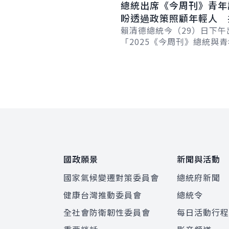
總統出席《今周刊》青
盼透過政策照顧年輕人 
力讓未來的臺灣比現在更
賴清德總統今（29）日下午
「2025《今周刊》總統與
『青春進行式，台灣未來式
享政府推動教育、文化、交
及社會福利等...
:::
國政願景
新聞與活動
國家氣候變遷對策委員會
總統府新聞
健康台灣推動委員會
總統令
全社會防衛韌性委員會
每日活動行