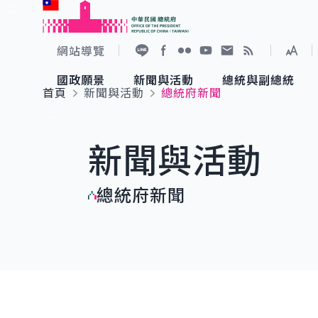
:::
跳到主要內容
中華民國總統府
網站導覽
展開
加入好友
Facebook
Flickr
YouTube
寫信給總統
RSS
國政願景
新聞與活動
總統與副總統
首頁
新聞與活動
總統府新聞
國政願景
新聞與活動
總統與副總統
參觀總統府
:::
新聞與活動
國家氣候變遷對策委員會
總統府新聞
賴清德總統
參觀資訊
總統府新聞
重要談話
影音頻道