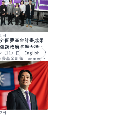
11日
海外圓夢基金計畫成果
統強調政府將擴大機
支持 盼幫助更多青年
今（11）日上午出席「青
English
圓夢基金計畫」成果展記
青年以自信與創意展現築
指出，該計畫源於協助青
.
12日