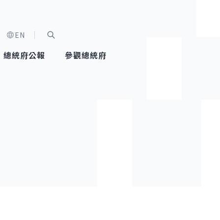
EN
字級選單
展開關鍵字搜尋
總統府公報
參觀總統府
健康台灣推動委員會
總統令
蕭美琴副總統
建築風華
全社會
每日活
行憲後
總統府
外交
網路相簿
國防