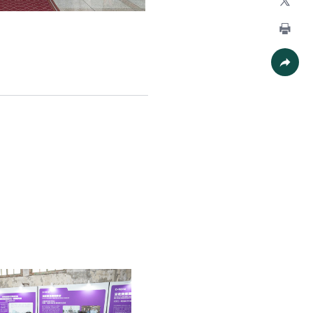
X
列印
社群分