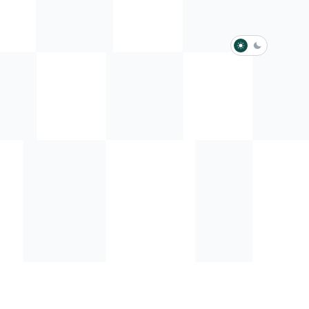
淺色模式
深色模式
防衛韌性委員會
動行程
歷任總統與副總統
展覽