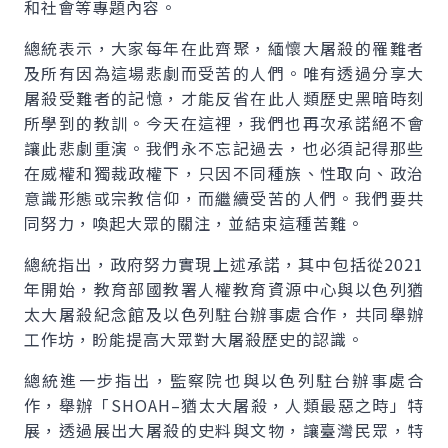
和社會等專題內容。
總統表示，大家每年在此齊聚，緬懷大屠殺的罹難者
及所有因為這場悲劇而受苦的人們。唯有透過分享大
屠殺受難者的記憶，才能反省在此人類歷史黑暗時刻
所學到的教訓。今天在這裡，我們也再次承諾絕不會
讓此悲劇重演。我們永不忘記過去，也必須記得那些
在威權和獨裁政權下，只因不同種族、性取向、政治
意識形態或宗教信仰，而繼續受苦的人們。我們要共
同努力，喚起大眾的關注，並結束這種苦難。
總統指出，政府努力實現上述承諾，其中包括從2021
年開始，教育部國教署人權教育資源中心與以色列猶
太大屠殺紀念館及以色列駐台辦事處合作，共同舉辦
工作坊，盼能提高大眾對大屠殺歷史的認識。
總統進一步指出，監察院也與以色列駐台辦事處合
作，舉辦「SHOAH–猶太大屠殺，人類最惡之時」特
展，透過展出大屠殺的史料與文物，讓臺灣民眾，特