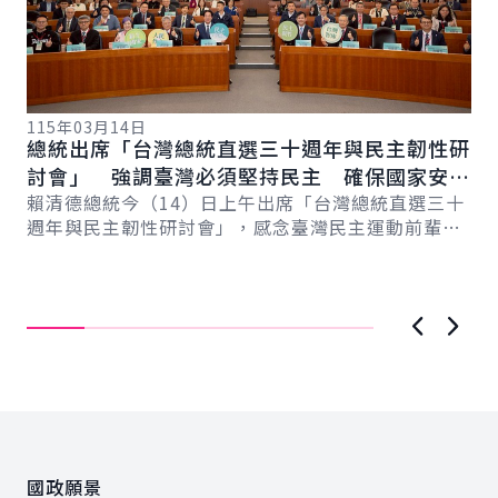
115年03月14日
總統出席「台灣總統直選三十週年與民主韌性研
討會」 強調臺灣必須堅持民主 確保國家安全
11
副
與民主永續
賴清德總統今（14）日上午出席「台灣總統直選三十
總
對
週年與民主韌性研討會」，感念臺灣民主運動前輩為
遺
蕭
臺灣民主化的貢獻與付出。並強調，臺灣如今的民
紐
主...
活
直..
上一張圖
下一
:::
國政願景