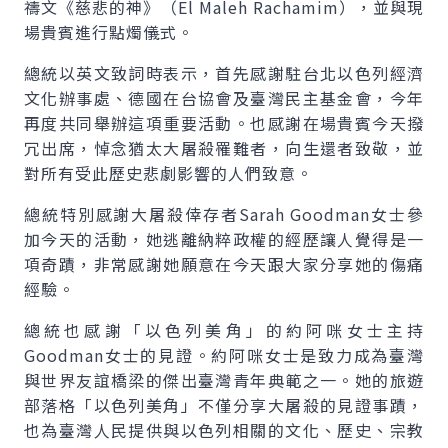
禱文《慈悲的神》（El Maleh Rachamim），並與現
場貴賓進行點燭儀式。
總統以英文致詞時表示，首先感謝駐台北以色列經濟
文化辦事處、德國在台協會及臺灣民主基金會，今年
再度共同舉辦這項重要活動。也感謝在場貴賓今天撥
冗出席，悼念猶太大屠殺罹難者，向生還者致敬，並
對所有受此歷史悲劇影響的人們致意。
總統特別感謝大屠殺倖存者Sarah Goodman女士參
加今天的活動，她逃離納粹政權的經歷讓人覺得是一
項奇蹟，非常感謝她願意在今天跟大家分享她的傷痛
經驗。
總統也感謝「以色列美角」的約阿咪女士主持
Goodman女士的見證。約阿咪女士是致力成為臺灣
與世界友誼橋梁的傑出臺灣青年典範之一。她的旅遊
部落格「以色列美角」不僅分享大屠殺的見證事蹟，
也為臺灣人民提供與以色列相關的文化、歷史、宗教