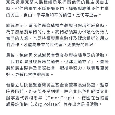
家見證烏克蘭人民繼續勇敢捍衛他們的民主與自由
時，他們的勇氣不斷提醒我們，捍衛與維護我們共享
的民主、自由、平等及和平的價值，是何等重要。
總統表示，當我們面臨威權主義與日俱增的威脅時，
為了感念前輩們的付出，我們必須努力保護他們致力
奮鬥的志業，也要持續與民主夥伴及理念相近的朋友
們合作，才能為未來的世代留下更美好的世界。
最後，總統再次感謝與會貴賓參與這場重要的活動。
「我們都曾歷經傷痛的過去，但都走過來了」，臺灣
將和民主夥伴及國際社會一起攜手努力，以實現更美
好、更有包容性的未來。
包括立法院長暨臺灣民主基金會董事長游錫堃、監察
院長陳菊、外交部長吳釗燮、駐台北以色列經濟文化
辦事處代表柯思畢（Omer Caspi）、德國在台協會
處長許佑格（Jörg Polster）等亦出席是項活動。