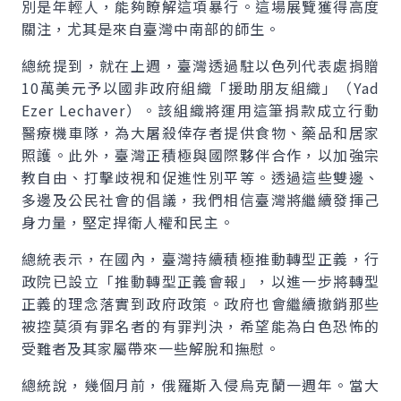
別是年輕人，能夠瞭解這項暴行。這場展覽獲得高度
關注，尤其是來自臺灣中南部的師生。
總統提到，就在上週，臺灣透過駐以色列代表處捐贈
10萬美元予以國非政府組織「援助朋友組織」（Yad
Ezer Lechaver）。該組織將運用這筆捐款成立行動
醫療機車隊，為大屠殺倖存者提供食物、藥品和居家
照護。此外，臺灣正積極與國際夥伴合作，以加強宗
教自由、打擊歧視和促進性別平等。透過這些雙邊、
多邊及公民社會的倡議，我們相信臺灣將繼續發揮己
身力量，堅定捍衛人權和民主。
總統表示，在國內，臺灣持續積極推動轉型正義，行
政院已設立「推動轉型正義會報」，以進一步將轉型
正義的理念落實到政府政策。政府也會繼續撤銷那些
被控莫須有罪名者的有罪判決，希望能為白色恐怖的
受難者及其家屬帶來一些解脫和撫慰。
總統說，幾個月前，俄羅斯入侵烏克蘭一週年。當大