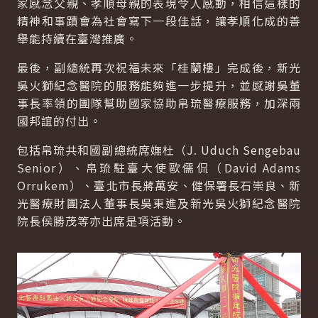
家感念父親、孝順母親的表現令人感動，相信這樣的
精神和事蹟會為社會寫下一段佳話，讓孝順化成的善
舉能持續在臺灣推廣。
最後，副總統再次祝福未來「桂蘭樓」完成後，新光
吳火獅紀念醫院的服務能夠進一步提升，並感謝吳董
事長率領的團隊幫助國家協助帛琉醫療服務，加深兩
國邦誼的付出。
包括帛琉共和國副總統席嫵杜（J. Uduch Sengebau
Senior）、帛琉駐臺大使歐儒侃（David Adams
Orrukem）、臺北市長蔣萬安、健保署長石崇良、新
光醫療財團法人董事長吳東進及新光吳火獅紀念醫院
院長侯勝茂等亦出席是項活動。