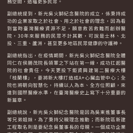
務空間，造福更多民眾。
副總統提到，新光吳火獅紀念醫院的成立，係秉持成
功的企業家取之於社會、用之於社會的理念，因為看
到當時臺灣醫療資源不足，願意救苦救難而創辦醫
院，30年來服務的民眾不計其數，可說是士林、北
投、三重、蘆洲，甚至更多地區民眾健康的守護神。
副總統指出，在疫情期間，新光吳火獅紀念醫院全體
同仁在侯勝茂院長領軍之下站在第一線，成功扛起醫
院的社會責任，今天更投下鉅資興建第二醫療大樓
「桂蘭樓」，要將新大樓打造成A+心臟血管中心；全
院也將朝向智慧化，持續以人為本、全方位照顧，來
達到國際醫療水準，在臺灣醫療史上寫下十分重要的
新篇章。
副總統說，新光吳火獅紀念醫院是因為吳東進董事長
等兄弟姐妹，為了秉持父親理念推動；而新院區新建
工程取名則是要紀念吳董事長的母親。一個成功企業