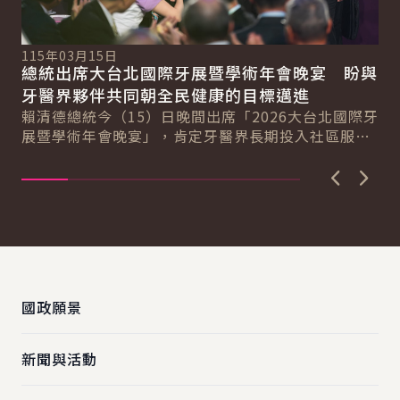
115年03月15日
11
總統出席大台北國際牙展暨學術年會晚宴 盼與
總
總
牙醫界夥伴共同朝全民健康的目標邁進
產
賴清德總統今（15）日晚間出席「2026大台北國際牙
賴
展暨學術年會晚宴」，肯定牙醫界長期投入社區服務
療
民眾的精神，期盼未來與牙醫界夥伴共同努力，...
獲
上一張圖
下一
:::
國政願景
新聞與活動