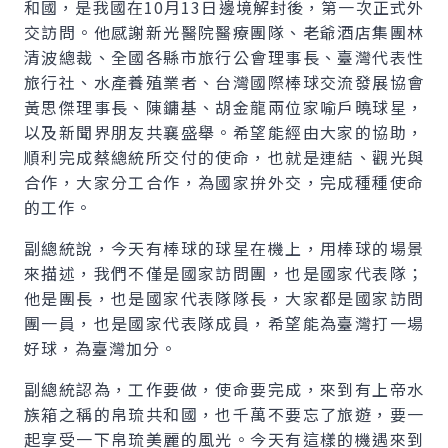
和國，是我國在10月13日邊境解封後，第一次正式外
交訪問。他感謝新光醫院醫療團隊、老爺酒店集團林
清波總裁、全國各縣市旅行公會理事長、臺灣代表性
旅行社、水產養殖業者、台灣國際棒球交流發展協會
黃思傑理事長、陳鏞基、胡金龍兩位家喻戶曉球星，
以及新聞界朋友共襄盛舉。希望能經由大家的協助，
順利完成蔡總統所交付的使命，也就是連結、觀光與
合作，大家分工合作，為國家拚外交，完成種種使命
的工作。
副總統說，今天有棒球的球星在機上，用棒球的場景
來描述，我們不僅是國家訪問團，也是國家代表隊；
他是團長，也是國家代表隊隊長，大家都是國家訪問
團一員，也是國家代表隊成員，希望能為臺灣打一場
好球，為臺灣加分。
副總統認為，工作要做，使命要完成，來到有上帝水
族箱之稱的帛琉共和國，也千萬不要忘了旅遊，要一
起享受一下帛琉美麗的風光。今天有這樣的機遇來到