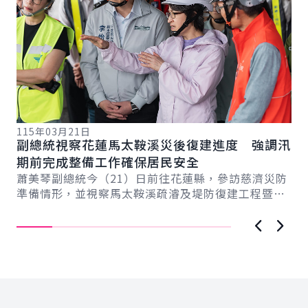
115年03月21日
11
副總統視察花蓮馬太鞍溪災後復建進度 強調汛
日
總
期前完成整備工作確保居民安全
球
蕭美琴副總統今（21）日前往花蓮縣，參訪慈濟災防
賴
準備情形，並視察馬太鞍溪疏濬及堤防復建工程暨台
論
9線馬太鞍溪橋重建進度，強調中央與地方將持續合...
的
變..
上一張圖
下一
:::