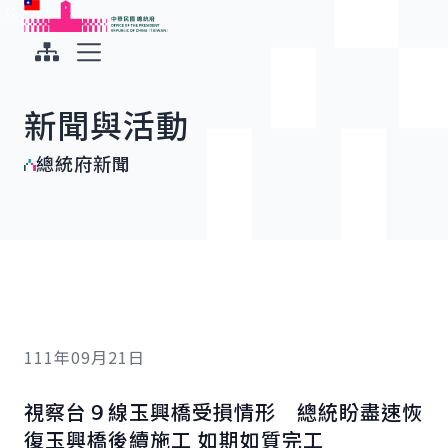
:::
:::
跳到主要內容
中華民國總統府
展開選單
新聞與活動
總統府新聞
111年09月21日
視察台９線玉興橋受損情形 總統盼盡速恢
復玉興橋後續施工 如期如質完工