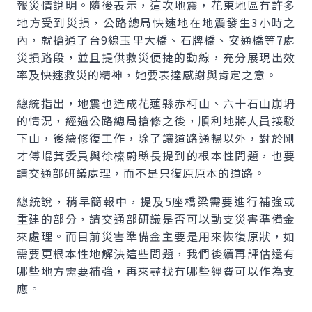
報災情說明。隨後表示，這次地震，花東地區有許多
地方受到災損，公路總局快速地在地震發生3小時之
內，就搶通了台9線玉里大橋、石牌橋、安通橋等7處
災損路段，並且提供救災便捷的動線，充分展現出效
率及快速救災的精神，她要表達感謝與肯定之意。
總統指出，地震也造成花蓮縣赤柯山、六十石山崩坍
的情況，經過公路總局搶修之後，順利地將人員接駁
下山，後續修復工作，除了讓道路通暢以外，對於剛
才傅崐萁委員與徐榛蔚縣長提到的根本性問題，也要
請交通部研議處理，而不是只復原原本的道路。
總統說，稍早簡報中，提及5座橋梁需要進行補強或
重建的部分，請交通部研議是否可以動支災害準備金
來處理。而目前災害準備金主要是用來恢復原狀，如
需要更根本性地解決這些問題，我們後續再評估還有
哪些地方需要補強，再來尋找有哪些經費可以作為支
應。