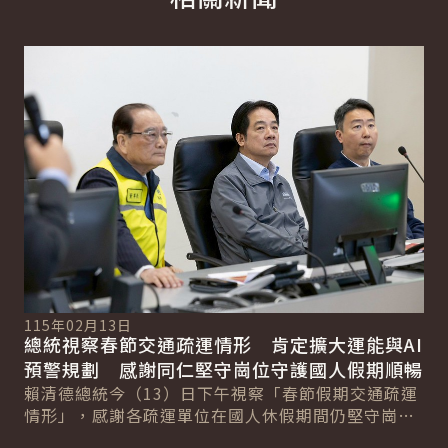
詳細內容
詳
115年02月13日
11
總統視察春節交通疏運情形 肯定擴大運能與AI
總
總
預警規劃 感謝同仁堅守崗位守護國人假期順暢
工
賴清德總統今（13）日下午視察「春節假期交通疏運
賴
情形」，感謝各疏運單位在國人休假期間仍堅守崗
航
位。總統表示，今年因返鄉與旅遊需求增加，整體疏
章