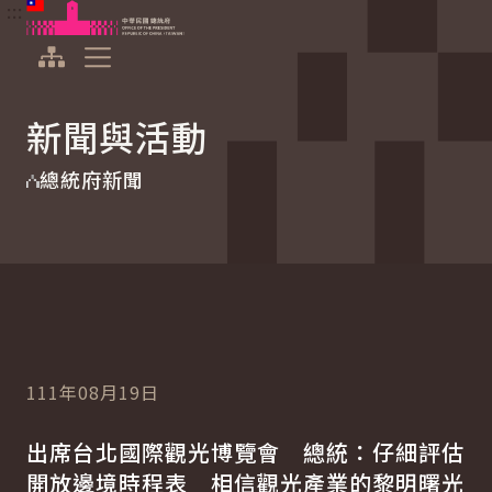
:::
:::
跳到主要內容
中華民國總統府
展開選單
新聞與活動
總統府新聞
111年08月19日
出席台北國際觀光博覽會 總統：仔細評估
開放邊境時程表 相信觀光產業的黎明曙光