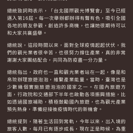
總統致詞時表示，「台北國際觀光博覽會」至今已經
邁入第16屆。每一次舉辦都辦得有聲有色，吸引全國
各地的朋友參觀，創造許多商機，也讓她很期待可以
和大家共襄盛舉。
總統說，這段時間以來，面對全球疫情起起伏伏，我
們的觀光業者很辛苦，也很努力撐住產業，真的非常
謝謝大家團結配合，共同為防疫盡一分力量。
總統指出，政府也一直和觀光業者站在一起，像是和
帛琉辦理旅遊泡泡，維繫產業能量。當時，臺灣也是
少數幾個實施旅遊泡泡的國家之一。在國內旅遊方
面，行政院和交通部下半年也啟動各項振興措施，比
如透過國旅補助，積極鼓勵國內旅遊，也為觀光產業
預先熱身，準備迎接後疫情時代的新機會。
總統提到，隨著生活回到常軌，今年以來，出入境的
旅客人數，每月已有逐步成長，現在正是時候，為重