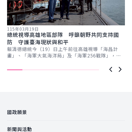
115年03月19日
11
總統視導高雄地區部隊 呼籲朝野共同支持國
總
總
防 守護臺海現狀與和平
稱
賴清德總統今（19）日上午前往高雄視導「海昌計
賴
畫」、「海軍大氣海洋局」及「海軍256戰隊」，感
份
謝海軍日夜無休、承受巨大壓力與責任守護國家、
情
維...
上一張圖
下一
:::
國政願景
新聞與活動