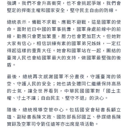
強調，我們不會升高衝突，也不會挑起爭端，我們會
堅定的捍衛主權和國家安全，堅守民主自由的防線。
總統表示，備戰不求戰、應戰不避戰，這是國軍的使
命。面對近日中國的軍事挑釁，國軍身處前線中的前
線，勤務只會更加繁重，壓力也會更加巨大。但她對
大家有信心，相信訓練有素的國軍弟兄姊妹，一定扛
得起這樣的重責大任。她會和國軍站在一起，團結的
臺灣人民也會給國軍最大的支持，做國軍最堅強的後
盾。
最後，總統再次感謝國軍不分晝夜，守護臺灣的領
空、守護人民的安全；她也請全體同仁繼續保持高昂
的士氣，讓全世界看到，中華民國國軍對「國土主
權、寸土不讓；自由民主、堅守不退」的決心。
隨後，總統視導空管中心。包括國安會秘書長顧立
雄、副秘書長陳文政、國防部長邱國正、參謀總長陳
寶餘及空軍司令劉任遠等亦出席是項活動。