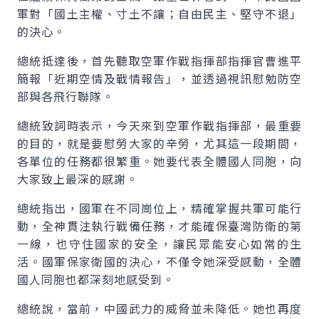
軍對「國土主權、寸土不讓；自由民主、堅守不退」
的決心。
總統抵達後，首先聽取空軍作戰指揮部指揮官曹進平
簡報「近期空情及戰情報告」，並透過視訊慰勉防空
部與各飛行聯隊。
總統致詞時表示，今天來到空軍作戰指揮部，最重要
的目的，就是要慰勞大家的辛勞，尤其這一段期間，
各單位的任務都很繁重。她要代表全體國人同胞，向
大家致上最深的感謝。
總統指出，國軍在不同崗位上，精確掌握共軍可能行
動，全神貫注執行戰備任務，才能確保臺灣防衛的第
一線，也守住國家的安全，讓民眾能安心如常的生
活。國軍保家衛國的決心，不僅令她深受感動，全體
國人同胞也都深刻地感受到。
總統說，當前，中國武力的威脅並未降低。她也再度