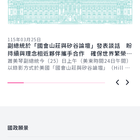
11
總
115年03月25日
向
副總統於「國會山莊與矽谷論壇」發表談話 盼
賴
總
持續與理念相近夥伴攜手合作 確保世界繁榮與
會
自由
蕭美琴副總統今（25）日上午（美東時間24日午間）
促
以錄影方式於美國「國會山莊與矽谷論壇」（Hill &
導..
Valley Forum）年度研討會...
上一張圖
下一
:::
國政願景