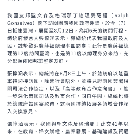
我國友邦聖文森及格瑞那丁總理龔薩福（
Ralph
Gonsalves
）閣下訪問團應我國政府邀請，於今（7）
日抵達臺灣，展開至8月12日，為期6天的訪問行程。
總統府發言人張惇涵表示，蔡總統代表我國政府及人
民，誠摯歡迎龔薩福總理率團訪臺；此行是龔薩福總
理第12度訪問臺灣，也是第11度以總理身分來訪，充
分彰顯兩國邦誼堅定友好。
張惇涵表示，總統將在8月8日上午，於總統府以隆重
軍禮迎接訪團，除進行會晤外，並將見證兩國簽署相
關司法合作協定，以及「高等教育合作意向書」，進
一步深化兩國司法及教育合作。同日午間，總統也將
於總統府設國宴款待，就兩國持續拓展各領域合作深
入交換意見。
張惇涵表示，我國與聖文森及格瑞那丁建交41年以
來，在教育、婦女賦權、農業發展、基礎建設及資通