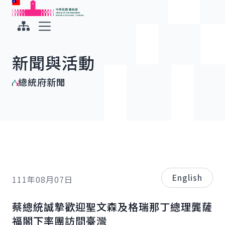
:::
:::
跳到主要內容
中華民國總統府
展開選單
新聞與活動
總統府新聞
English
111年08月07日
蔡總統誠摯歡迎聖文森及格瑞那丁總理龔薩
福閣下率團訪問臺灣