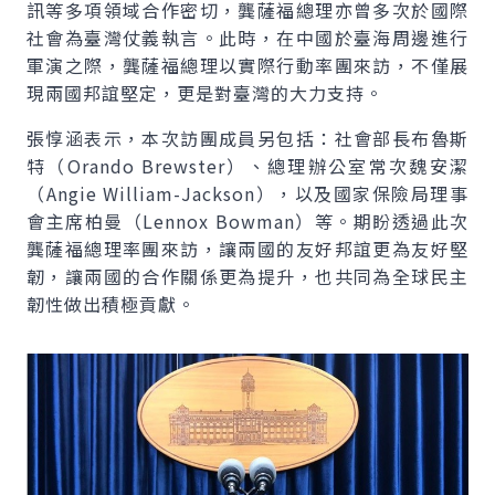
訊等多項領域合作密切，龔薩福總理亦曾多次於國際
社會為臺灣仗義執言。此時，在中國於臺海周邊進行
軍演之際，龔薩福總理以實際行動率團來訪，不僅展
現兩國邦誼堅定，更是對臺灣的大力支持。
張惇涵表示，本次訪團成員另包括：社會部長布魯斯
特（
Orando Brewster
）、總理辦公室常次魏安潔
（
Angie William-Jackson
），以及國家保險局理事
會主席柏曼（
Lennox Bowman
）等。期盼透過此次
龔薩福總理率團來訪，讓兩國的友好邦誼更為友好堅
韌，讓兩國的合作關係更為提升，也共同為全球民主
韌性做出積極貢獻。