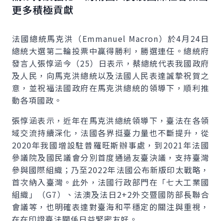
更多積極貢獻
法國總統馬克洪（
Emmanuel Macron
）於4月24日
總統大選第二輪投票中贏得勝利，勝選連任。總統府
發言人張惇涵今（25）日表示，蔡總統代表我國政府
及人民，向馬克洪總統以及法國人民表達誠摯祝賀之
意，並祝福法國政府在馬克洪總統的領導下，順利推
動各項國政。
張惇涵表示，近年在馬克洪總統領導下，臺法在各領
域交流持續深化，法國各界挺臺力量也不斷提升，從
2020年我國增設駐普羅旺斯辦事處，到2021年法國
參議院及國民議會分別首度通過友臺決議，支持臺灣
參與國際組織；乃至2022年法國公布新版印太戰略，
首次納入臺灣。此外，法國行政部門在「七大工業國
組織」（
G
7）、法澳及法日2+2外交暨國防部長聯合
會議等，也明確表達對臺海和平穩定的關注與重視，
在在印證臺法關係日益緊密友好。