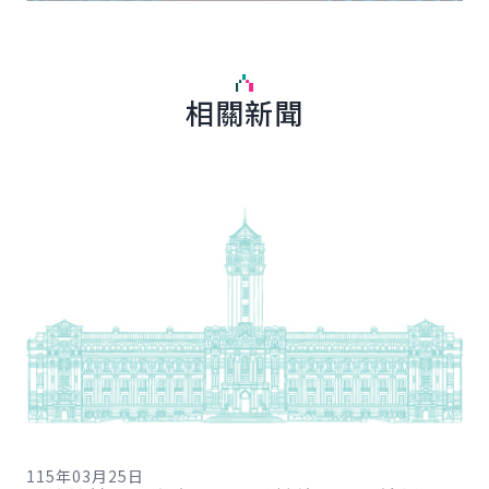
相關新聞
詳細內容
詳
11
總
115年03月25日
向