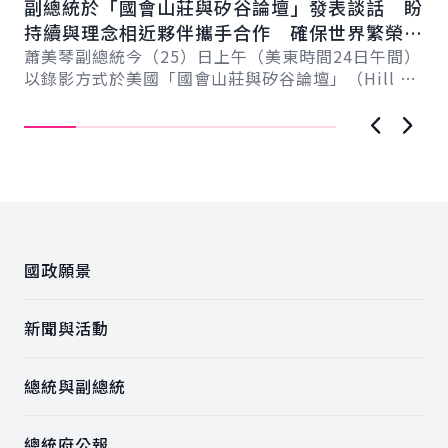
副總統於「國會山莊與矽谷論壇」發表談話 盼
賴
總
持續與理念相近夥伴攜手合作 確保世界繁榮與
會
自由
蕭美琴副總統今（25）日上午（美東時間24日午間）
促
以錄影方式於美國「國會山莊與矽谷論壇」（Hill &
導..
Valley Forum）年度研討會...
上一張圖
下一
:::
國政願景
新聞與活動
總統與副總統
總統府公報