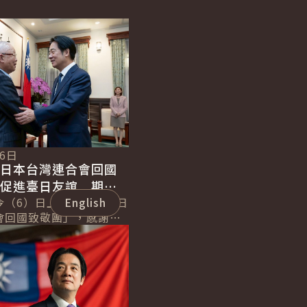
06日
全日本台灣連合會回國
謝促進臺日友誼 期待
化臺日夥伴關係而努力
今（6）日上午接見「全日
English
會回國致敬團」，感謝
凝聚旅日僑界的力量，促
。並表示，臺灣與日本是
..