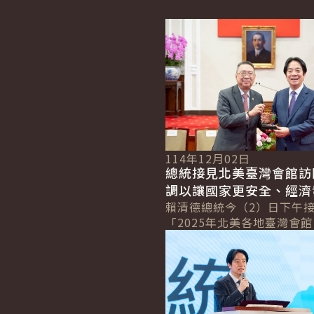
詳細內容
114年12月02日
總統接見北美臺灣會館訪
調以讓國家更安全、經濟
照顧人民為三大使命
賴清德總統今（2）日下午
「2025年北美各地臺灣會
詳細內容
心暨臺灣協會回國訪問團」
親長期在海外傳遞臺灣文化
熱情，促進與...