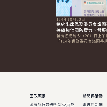
114年10月20日
總統出席僑務委員會議開
持續強化國防實力、發展
照顧人民生活
賴清德總統今（20）日上午
「114年僑務委員會議開幕
感謝僑胞讓國際看見臺灣，
時幫助臺灣度過各種難關。
面對颱風造成...
:::
國政願景
新聞與活動
國家氣候變遷對策委員會
總統府新聞