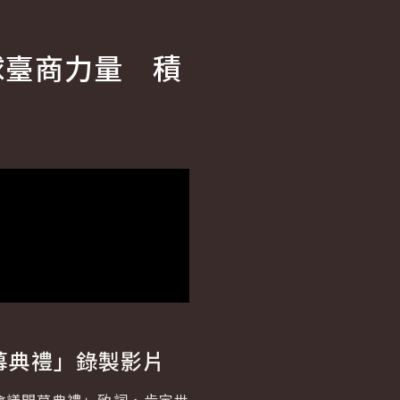
球臺商力量 積
幕典禮」錄製影片