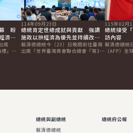
114年09月23日
115年02月
幕 盼
總統肯定世總成就與貢獻 強調
總統接受「
經濟並
施政以拚經濟為優先並持續改善
訪內容
出席
投資環境
賴清德總統今（23）日晚間前往臺南
賴清德總統
典禮」，
出席「世界臺灣商會聯合總會『第31
（AFP）全球
也在需要
屆年會暨第3次理監事聯席會議』臺南
Chetwynd
並表示，
市之夜歡迎晚宴」，強調政府施政將
Jackson
以拚經...
總統與副總統
總統府公報
賴清德總統