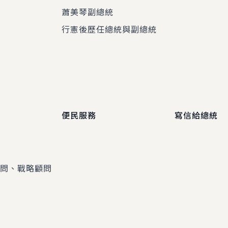
蕭美琴副總統
程
行憲後歷任總統與副總統
便民服務
寫信給總統
顧問、戰略顧問