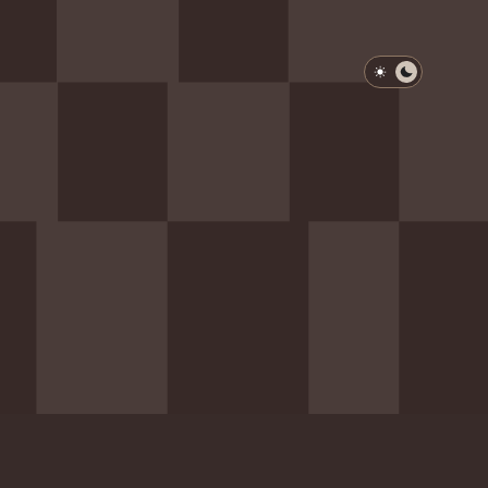
淺色模式
深色模式
防衛韌性委員會
動行程
歷任總統與副總統
展覽