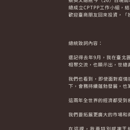
蔡英文總統今（26）日晚
總成立
CPTPP
工作小組，結
歡迎臺商朋友回來投資，「
總統致詞內容：
還記得去年9月，我在臺北
相聚交流，也顯示出，世總
我們也看到，即使面對疫情
下，會務持續蓬勃發展，也
這兩年全世界的經濟都受到
我們要拓展更廣大的市場和
在這裡，我要特別感謝王