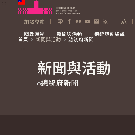
:::
跳到主要內容
中華民國總統府
網站導覽
展開
加入好友
Facebook
Flickr
YouTube
寫信給總統
RSS
國政願景
新聞與活動
總統與副總統
首頁
新聞與活動
總統府新聞
國政願景
新聞與活動
總統與副總統
參觀總統府
:::
新聞與活動
國家氣候變遷對策委員會
總統府新聞
賴清德總統
參觀資訊
總統府新聞
重要談話
影音頻道