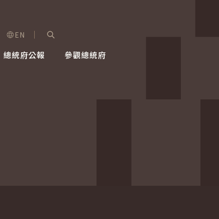
EN
字級選單
展開關鍵字搜尋
總統府公報
參觀總統府
健康台灣推動委員會
總統令
蕭美琴副總統
建築風華
全社會
每日活
行憲後
總統府
外交
網路相簿
國防