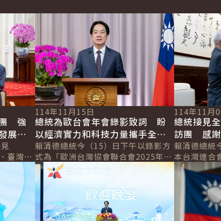
詳細內容
詳細內容
114年11月15日
114年11月
總統為歐台會年會錄影致詞 盼
團 強
總統接見
以經濟實力和科技力量攜手全球
發展及
訪團 感
民主陣營 為世界和平繁榮做出
賴清德總統今（15）日下午以錄影方
接見
共同為深
賴清德總統
式為「歐洲台灣協會聯合會2025年
館、臺灣中
本台灣連合
更多貢獻
詳細內容
詳細內容
會」致詞，感謝歐台會發揮影響力，
，感謝鄉
「全台連」
提高臺灣的國際能見度。並表示，面
、美食與
進臺日友好
對威權主...
相互扶持的夥.