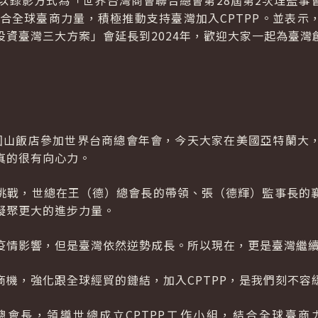
間以錄影方式為「世界台灣商會聯合總會第28屆第2次理監事
合全球臺商力量，積極推動支持臺灣加入
CPTPP
。並表示
投資臺灣三大方案」會延長到2024年，歡迎大家一起為臺灣
圓山飯店參加世界台商總會年會，今天大家在美國亞特蘭大
真的很有向心力。
挑戰，世總在王（德）總會長的帶領、張（德輝）監事長的
凝聚更大的進步力量。
疫情影響，但是臺灣依然逆勢成長。所以現在，更是臺灣繼
商機，強化跟全球經貿的鏈結，加入
CPTPP
，是我們刻不容
總會長，領導世總成立
CPTPP
工作小組，結合全球臺商