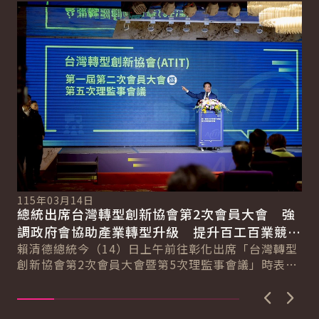
詳細內容
詳
115年03月14日
11
總統出席台灣轉型創新協會第2次會員大會 強
總
總
調政府會協助產業轉型升級 提升百工百業競爭
科
力
賴清德總統今（14）日上午前往彰化出席「台灣轉型
賴
創新協會第2次會員大會暨第5次理監事會議」時表
臺
示，臺灣超過170萬家中小微企業，為臺灣提供強...
壓
上一張圖
下一