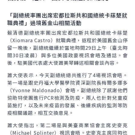
「副總統率團出席宏都拉斯共和國總統卡蕬楚就
職典禮」過境舊金山相關活動
賴清德副總統率團出席宏都拉斯共和國總統卡蕬楚
（Xiomara Castro）就職典禮，返程於美國舊金山停
留一晚後，副總統繼續於當地時間29日上午（臺北時
間30日凌晨）與多位美國政要視訊會晤及通話。會
後，駐美國代表處大使蕭美琴轉述相關會談內容。
蕭大使表示，今天副總統總共進行了4場視訊會晤。
第一場是跟史丹福大學醫學院資深副院長梅爾多娜多
（Yvonne Maldonado）會晤，副總統除了感謝他們
協助特使團進行PCR檢測及防疫，兩人也針對兒童疫
苗施打，以及未來疫苗的發展、後續疾病的監測等防
疫相關議題，相互交換意見。
蕭大使指出，第二場是與美臺商業協會主席史麥克
（Michael Splinter）視訊會晤。史麥克主席同時也