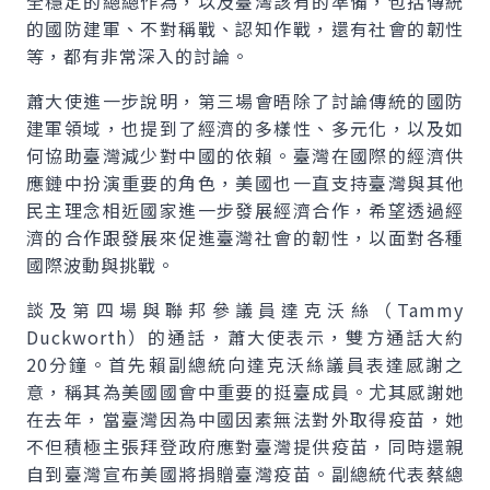
全穩定的總總作為，以及臺灣該有的準備，包括傳統
的國防建軍、不對稱戰、認知作戰，還有社會的韌性
等，都有非常深入的討論。
蕭大使進一步說明，第三場會晤除了討論傳統的國防
建軍領域，也提到了經濟的多樣性、多元化，以及如
何協助臺灣減少對中國的依賴。臺灣在國際的經濟供
應鏈中扮演重要的角色，美國也一直支持臺灣與其他
民主理念相近國家進一步發展經濟合作，希望透過經
濟的合作跟發展來促進臺灣社會的韌性，以面對各種
國際波動與挑戰。
談及第四場與聯邦參議員達克沃絲（Tammy
Duckworth）的通話，蕭大使表示，雙方通話大約
20分鐘。首先賴副總統向達克沃絲議員表達感謝之
意，稱其為美國國會中重要的挺臺成員。尤其感謝她
在去年，當臺灣因為中國因素無法對外取得疫苗，她
不但積極主張拜登政府應對臺灣提供疫苗，同時還親
自到臺灣宣布美國將捐贈臺灣疫苗。副總統代表蔡總