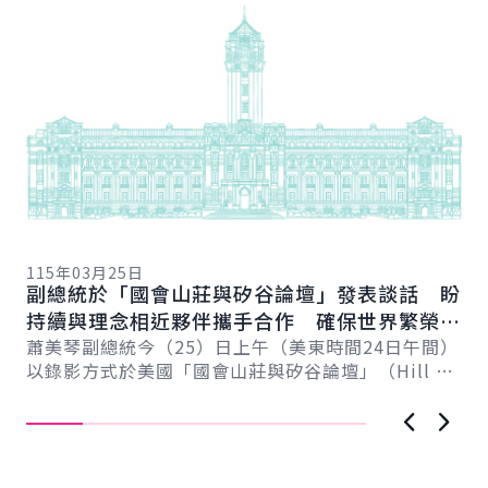
11
總
115年03月25日
向
副總統於「國會山莊與矽谷論壇」發表談話 盼
賴
總
持續與理念相近夥伴攜手合作 確保世界繁榮與
會
自由
蕭美琴副總統今（25）日上午（美東時間24日午間）
促
以錄影方式於美國「國會山莊與矽谷論壇」（Hill &
導..
Valley Forum）年度研討會...
上一張圖
下一