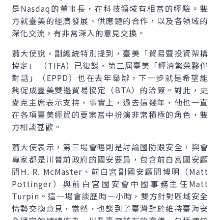
是Nasdaq的董事長，在科技領域有相當的經驗。雙
方就臺美的經濟發展、供應鏈的合作，以及各領域的
深化交流，有非常深入的意見交換。
蕭大使說，副總統特別提到，臺美「貿易暨投資架構
協定」 （TIFA）已復談，第二屆臺美「經濟繁榮夥伴
對話」（EPPD）也在去年舉辦，下一步就是希望能
夠促成臺美雙邊貿易協定（BTA）的洽簽。對此，史
麥克主席表示支持，事實上，過去這幾年，他也一直
在各項臺美經貿的要案當中扮演非常積極的角色，雙
方相談甚歡。
蕭大使表示，第三場會晤則是討論國防跟安全，與會
專家都是川普前政府的國安要員，包含前白宮國安顧
問H. R. McMaster、前白宮副國安顧問博明（Matt
Pottinger）與前白宮國安會中國事務主任Matt
Turpin。這一場會談歷時一小時，雙方針對區域安全
情勢交換意見，當然，也談到了臺灣對於維持臺海安