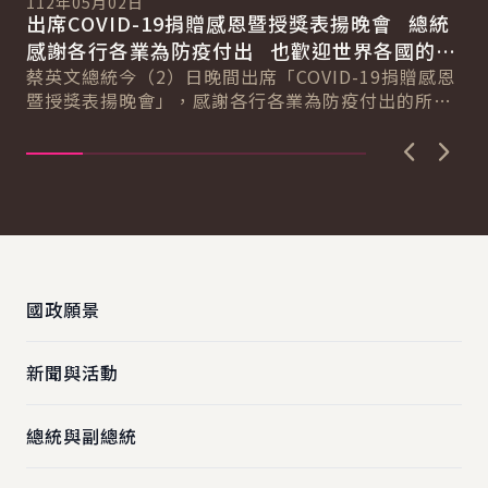
112年05月02日
伴
出席COVID-19捐贈感恩暨授獎表揚晚會 總統
5
總
感謝各行各業為防疫付出 也歡迎世界各國的朋
自
友來臺灣觀光旅遊
蔡英文總統今（2）日晚間出席「COVID-19捐贈感恩
心
暨授獎表揚晚會」，感謝各行各業為防疫付出的所有
國人同胞。她表示，未來還有許多挑戰等著我...
上一張圖
下一
:::
國政願景
新聞與活動
總統與副總統