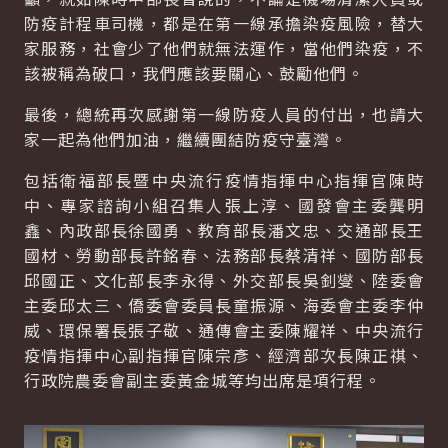
防疫計程車司機，都是在第一線承擔染疫風險，替大
家服務，社會少了他們就無法運作，當他們染疫，不
該被稱為破口，我們應該要關心、鼓勵他們。
最後，總統再次感謝第一線防疫人員的付出，也請大
家一起為他們加油，繼續團結防疫守臺灣。
包括衛福部長暨中央流行疫情指揮中心指揮官陳時
中、專家諮詢小組召集人張上淳、國發會主委龔明
鑫、內政部長徐國勇、教育部長潘文忠、交通部長王
國材、勞動部長許銘春、法務部長蔡清祥、國防部長
邱國正、文化部長李永得、外交部長吳釗燮、陸委會
主委邱太三、僑委會委員長童振源、海委會主委李仲
威、環保署長張子敬、通傳會主委陳耀祥、中央流行
疫情指揮中心副指揮官陳宗彥、經濟部次長陳正祺、
行政院農委會副主委黃金城等均出席是項行程。