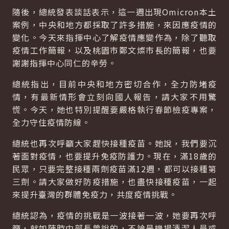
隨後，總統發表談話表示，這一週出現Omicron本土
案例，中央和地方都採取了許多措施，來因應疫情的
變化。今天來指揮中心了解疫情應變作為，除了聽取
疫情工作簡報，以及桃園市鄭文燦市長的簡報，也要
謝謝指揮中心同仁的辛勞。
總統指出，目前中央和地方密切合作，全力防堵疫
情，有最新情形會立刻向國人報告，請大家不用驚
慌。今天，她也特別提醒要嚴格執行春節檢疫專案，
全力守住疫情防線。
總統也再次呼籲大家趕快接種疫苗。她說，我們要沉
著面對疫情，也要提升免疫防護力。現在，滿18歲的
民眾，只要完整接種兩劑疫苗滿12週，都可以接種第
三劑。請大家做好防疫措施，也盡快接種疫苗，一起
來提升臺灣的群體免疫力，共度疫情挑戰。
總統認為，疫情的挑戰是一波接著一波，她要再次呼
籲，就如陳時中部長曾說的，不論是機場清潔人員或