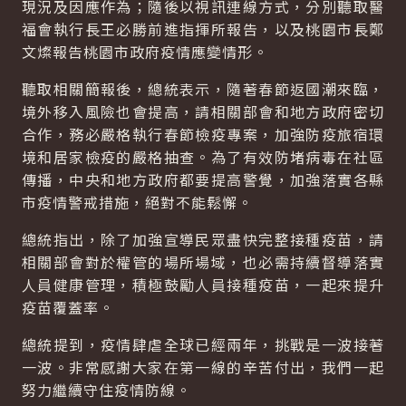
現況及因應作為；隨後以視訊連線方式，分別聽取醫
福會執行長王必勝前進指揮所報告，以及桃園市長鄭
文燦報告桃園市政府疫情應變情形。
聽取相關簡報後，總統表示，隨著春節返國潮來臨，
境外移入風險也會提高，請相關部會和地方政府密切
合作，務必嚴格執行春節檢疫專案，加強防疫旅宿環
境和居家檢疫的嚴格抽查。為了有效防堵病毒在社區
傳播，中央和地方政府都要提高警覺，加強落實各縣
市疫情警戒措施，絕對不能鬆懈。
總統指出，除了加強宣導民眾盡快完整接種疫苗，請
相關部會對於權管的場所場域，也必需持續督導落實
人員健康管理，積極鼓勵人員接種疫苗，一起來提升
疫苗覆蓋率。
總統提到，疫情肆虐全球已經兩年，挑戰是一波接著
一波。非常感謝大家在第一線的辛苦付出，我們一起
努力繼續守住疫情防線。