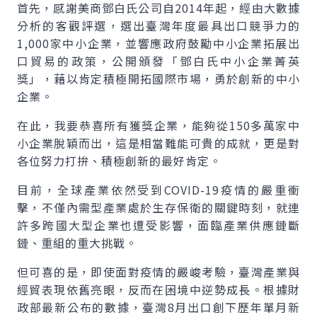
首先，感謝美商鄧白氏公司自2014年起，經由大數據
分析的客觀評選，選出臺灣年度最具出口競爭力的
1,000家中小企業，並響應政府鼓勵中小企業拓展出
口貿易的政策，公開頒發「鄧白氏中小企業菁英
獎」，藉以肯定積極開拓國際市場，勇於創新的中小
企業。
在此，我要恭喜所有獲獎企業，能夠從150多萬家中
小企業脫穎而出，這是相當難能可貴的成就，更是對
各位努力打拚、積極創新的最好肯定。
目前，全球產業依然受到COVID-19疫情的嚴重衝
擊，不僅內需型產業處於生存保衛的關鍵時刻，就連
許多跨國大型企業也遭受影響，面臨產業供應鏈斷
鏈、重組的重大挑戰。
但可喜的是，即使面對疫情的嚴峻考驗，臺灣產業與
經貿表現依舊亮眼，反而在困境中逆勢成長。根據財
政部最新公布的數據，臺灣8月出口創下歷年單月新