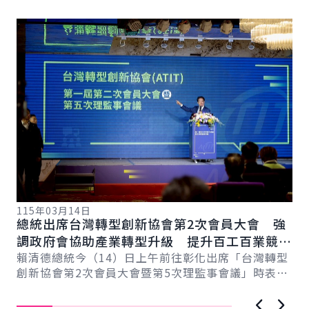
詳細內容
詳
115年03月14日
11
總統出席台灣轉型創新協會第2次會員大會 強
總
總
調政府會協助產業轉型升級 提升百工百業競爭
科
力
賴清德總統今（14）日上午前往彰化出席「台灣轉型
賴
創新協會第2次會員大會暨第5次理監事會議」時表
臺
示，臺灣超過170萬家中小微企業，為臺灣提供強...
壓