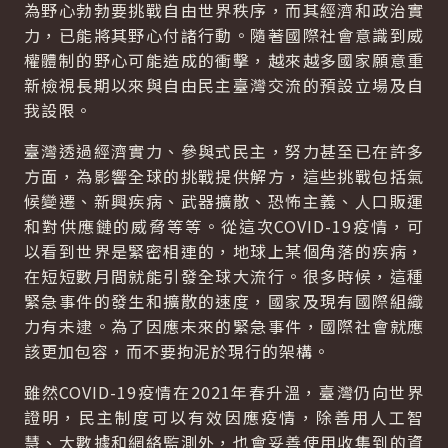
為野心勃勃要挑戰自由世界秩序，而其經濟和政治實
力，已能將其野心付諸行動。隨著國際社會意識到威
權體制的野心可能造成的衝擊，越來越多國家願意重
新檢視長期以來與自由民主臺灣交流的預設立場及自
我設限。
臺灣透過經濟實力、參與式民主，努力甚至已在許多
方面，為影響全球的挑戰提供解方，這些挑戰包括氣
候變遷、新興疾病、武器擴散、恐怖主義、人口販運
和對供應鏈的威脅等等。從這次COVID-19疫情，可
以看到世界是緊密相連的，地球上某個角落的疾病，
在短短數月間就能引發全球大流行。很多時候，這種
緊急事件的發生和擴散的速度，國家及現有國際組織
力有未逮。為了因應未來的緊急事件，國際社會就應
該更加包容，而不要拘泥於現行的架構。
雖然COVID-19疫情在2021年春升溫，臺灣仍向世界
證明，民主制度可以有效因應疫情，除善用人工智
慧、大數據和網絡監測外，也會妥善使用收集到的資