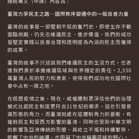
總統專文（中譯）內容為：
臺灣力爭民主之路—國際秩序變遷中的一股良善力量
臺灣的故事是一部堅韌不屈的奮鬥史，即使生存不斷
面臨挑戰，仍矢志維護民主、進步價值，我們的成功
是堅定實踐以良善治理和透明度為內涵的民主而獲得
的成果。
臺灣的故事不只述說我們維護民主的生活方式，也表
達我們勇於承擔維護區域與世界穩定的責任。2,350
萬臺灣人民的努力和勇氣，使得我們成功地在國際社
會中占有一席之地。
在經歷疫情之後，現在，威權體制更深信他們的治理
模式比起民主制度更符合21世紀的需求，這也引發意
識形態的角力，而臺灣就處在這體制角力的要衝，有
蓬勃民主和受西方影響的臺灣，同時也受到中華文明
的影響及亞洲傳統的形塑，其屹立不搖和持續繁榮，
牴觸了中共的論調，也阻礙了中共稱霸區域的野心。