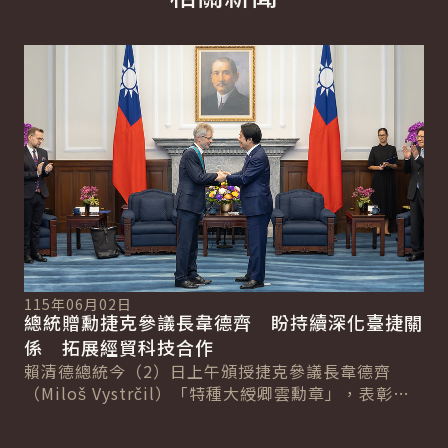
English
詳細內容
詳
115年06月02日
總統贈勳捷克參議長韋德齊 盼持續深化臺捷關
11
副
係 拓展經貿科技合作
系
化
賴清德總統今（2）日上午頒授捷克參議長韋德齊
新戰
核
總
（Miloš Vystrčil）「特種大綬卿雲勳章」，表彰其
記
統
多年來堅定支持臺灣、促...
國