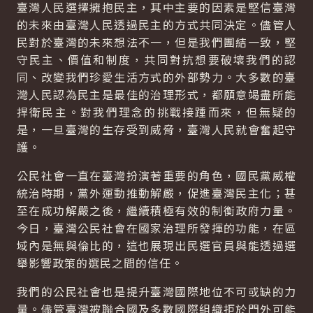
臺灣人民選擇擁抱民主，其中主要的因素是堅信臺灣
的未來由臺灣人民透過民主的方式共同決定。儘管人
民對於臺灣的未來想法不一，但是我們團結一致，堅
守民主、價值和制度，共同對抗想要破壞我們的認
同、改變我們珍愛生活方式的外部勢力。大多數的臺
灣人民認為民主是最佳的治理形式，都願意竭盡所能
捍衛民主。對我們理念的挑戰接踵而來，但無疑的
是，一旦臺灣的生存受到威脅，臺灣人民就會奮起守
護。
公民社會一直在臺灣扮演著重要的角色，國民黨威權
統治時期，黨外運動推動解嚴，促進臺灣民主化；甚
至在成功解嚴之後，繼續積極有效的制衡政府力量。
今日，臺灣公民社會在國家治理所發揮的功能，在區
域內是無與倫比的，這也展現出民選官員與能透過選
舉影響政策的選民之間的信任。
我們的公民社會也是提升臺灣國際地位不可或缺的力
量。儘管臺灣被聯合國及多數國際組織拒於門外可能