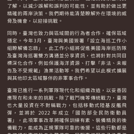
了解，以減少誤解和誤判的可能性，並有助於做出更
精確的兩岸決策。我們期待能清楚瞭解外在環境的威
脅及機會，以迎接挑戰。
同時，臺灣也致力與區域間的行為者合作，確保區域
穩定。今年3月，臺灣與美國簽署「設立海巡工作小
組瞭解備忘錄」，此工作小組將促進美國海岸巡防隊
及臺灣海巡署雙方溝通並分享資訊，也將針對共同目
標深化合作，例如保護海洋資源、打擊「非法、未報
告及不受規範」漁業活動等。我們希望以此模式擴展
與其他印太區域夥伴的非軍事合作。
臺灣已進行一系列軍隊現代化和組織改造，以妥善因
應現在和未來的挑戰。除了戰鬥機等傳統戰力，臺灣
也大量投資在不對稱戰力，包括移動式陸基反艦飛
彈，並將於 2022 年成立「國防部全民防衛動員
署」，此項軍事改革將確保訓練有素、裝備精良的後
備戰力，能成為正規軍隊可靠的後援。這些行動都是