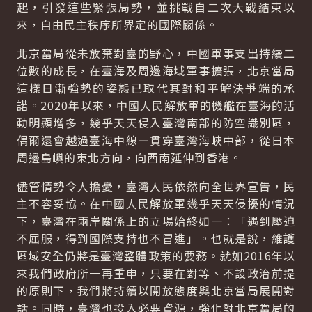
起，引發這些緊張局勢，並挑戰自二次大戰結束以
來，自由民主秩序所界定的國際關係。
北京當局從未放棄對臺的野心，中國軍事支出持續二
位數的成長，在臺海及周邊海域軍事擴張，北京當局
這樣日漸強勢的姿態已取代其對和平解決爭端的承
諾。2020年以來，中國人民解放軍的機艦在臺海的活
動明顯增多，幾乎天天侵入臺灣南部的防空識別區，
偶爾還會越過臺海中線—貫穿臺灣海峽中部，從日本
周邊島嶼的東北方向，向西南延伸到香港。
儘管情勢令人擔憂，臺灣人民依然向全世界宣告，民
主不容妥協。在中國人民解放軍幾乎天天侵擾的情況
下，臺灣在兩岸關係上的立場始終如一：「遇到壓迫
不屈服，得到國際支持也不冒進」。也就是說，維護
區域安全仍將是臺灣整體政策的要務。就如2016年以
來我們政府所一再重申，只要在對等、不設政治前提
的原則下，我們將持續以開放態度與北京當局展開對
話。同時，臺灣也投入必要資源，強化對北京當局的