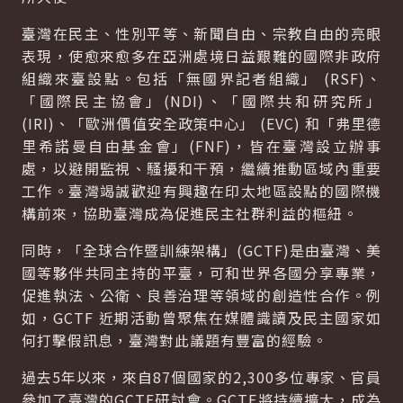
臺灣在民主、性別平等、新聞自由、宗教自由的亮眼
表現，使愈來愈多在亞洲處境日益艱難的國際非政府
組織來臺設點。包括「無國界記者組織」 (RSF)、
「國際民主協會」(NDI)、「國際共和研究所」
(IRI)、「歐洲價值安全政策中心」 (EVC) 和「弗里德
里希諾曼自由基金會」(FNF)，皆在臺灣設立辦事
處，以避開監視、騷擾和干預，繼續推動區域內重要
工作。臺灣竭誠歡迎有興趣在印太地區設點的國際機
構前來，協助臺灣成為促進民主社群利益的樞紐。
同時，「全球合作暨訓練架構」(GCTF)是由臺灣、美
國等夥伴共同主持的平臺，可和世界各國分享專業，
促進執法、公衛、良善治理等領域的創造性合作。例
如，GCTF 近期活動曾聚焦在媒體識讀及民主國家如
何打擊假訊息，臺灣對此議題有豐富的經驗。
過去5年以來，來自87個國家的2,300多位專家、官員
參加了臺灣的GCTF研討會。GCTF將持續擴大，成為