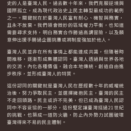
史的人是臺灣人民。過去數十年來，我們克服逆境與
國際孤立，成為現代政治史上民主轉型最成功的範例
之一。關鍵就在於臺灣人民富有耐心、機智與務實，
且永不放棄。我們領會微妙的區域權力平衡，也知道
需要尋求支持，明白務實合作勝過高調冒險，以及願
意伸出援手勝過企圖挑釁或將制度強加於他人。
臺灣人民並非在所有事情上都能達成共識，但隨著時
間推移，逐漸形成集體認同。臺灣人透過與世界各地
的交流，內化各種價值，融合本地傳統，創造自由進
步秩序，並形成臺灣人的特質。
這份認同的關鍵就是臺灣人民在歷經數十年的威權統
治後，努力爭取民主，並選擇擁抱民主，臺灣的民主
不走回頭路。民主或許不完美，但已成為臺灣人民認
同中不容妥協的一部分，這份堅定讓臺灣挺過21世紀
的挑戰，也築成一道防火牆，防止內外勢力試圖破壞
臺灣得來不易的民主體制。