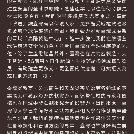
的勞動力，能在半導體、生技和再生能源等產業協助
建立安全的全球供應鏈，這些產業比以往任何時候更
亟需國際合作。我們的半導體產業尤其重要，這面
「矽盾」讓臺灣得以保護大家，免於遭受威權政體激
進破壞全球供應鏈的意圖。我們致力推動臺灣成為新
的區域「高階製造中心」，進一步強化我們在維護全
球供應鏈安全的角色，並鞏固臺灣在全球供應鏈的地
位。除了生產電腦晶片外，臺灣也在高精密製造、人
工智能、5G應用、再生能源、生技等諸多領域蓬勃發
展，有助建立更多元、更全面的供應鏈，可抗拒人為
或其他方式的干擾。
臺灣從教育、公共衛生和天然災害防治等各領域的專
業能力中獲致額外的軟實力，而這些領域的專家和機
構也在區域中發揮越來越大的影響力。舉例來說，臺
灣的大學已準備好和區域內的其他大學合作發展華語
語言訓練。我們的醫療機構與亞洲合作夥伴分享他們
在醫療技術和管理方面的專業。臺灣也準備好與主要
國家投資發展中國家的基礎設施，提高效率，並鼓勵