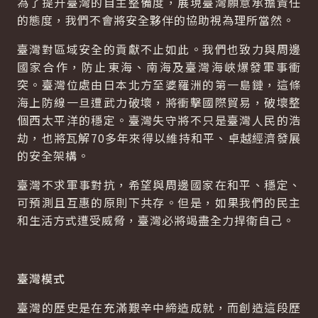
為了提升臺灣的自主整備度，展現臺灣願意承擔責任
的態度，我們不會將安全夥伴的協助視為理所當然。
臺灣對區域安全的貢獻不止如此。我們也致力與周邊
國家合作，防止東海、南海及臺灣海峽爆發軍事衝
突。臺灣位處由日本北方至婆羅洲的第一島鏈，這條
海上防線一旦遭武力破壞，將衝擊國際貿易，破壞整
個西太平洋的穩定。臺灣失守將不只是臺灣人民的浩
劫，也將瓦解70多年來得以維持和平、卓越經濟發展
的安全架構。
臺灣不求軍事對抗，希望與周邊國家在和平、穩定、
可預測且互惠的原則下共存。但是，如果我們的民主
和生活方式遭受威脅，臺灣必將竭盡全力捍衛自己。
臺灣模式
臺灣的歷史是在充滿艱辛中締造成就，而創造這段歷