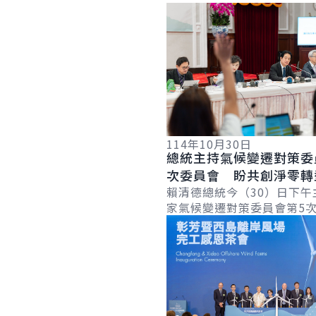
詳細內容
114年10月30日
總統主持氣候變遷對策委
次委員會 盼共創淨零轉
局 打造臺灣韌性廊道
賴清德總統今（30）日下午
家氣候變遷對策委員會第5
詳細內容
議」時表示，臺灣近年來積
環經濟及能源轉型政策，上
公布《臺灣...