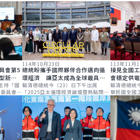
詳細內容
詳細內容
114年10月23日
113年11月
員會第5
總統盼攜手國際夥伴合作邁向循
接見全國
型新
環經濟 讓亞太成為全球最具行
會穩定供
主持「國
動力的區域
賴清德總統今（23）日下午出席
展 並提
賴清德總統
次委員會
「2025亞太循環經濟論壇暨熱點閉幕
華民國全國
盼共同合
詳細內容
詳細內容
極推動循
式」時表示，氣候變遷與資源短缺已
全國產業龍
氣候變遷
週環境部
成為人類最嚴峻的挑戰，臺灣因資源
溝通橋梁，
有限而培養...
多。並指出，.