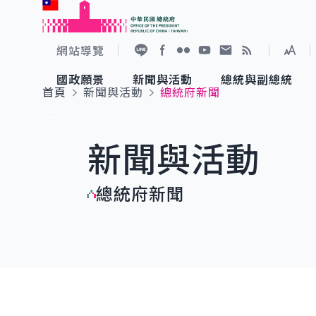
:::
跳到主要內容
中華民國總統府
網站導覽
展開
加入好友
Facebook
Flickr
YouTube
寫信給總統
RSS
國政願景
新聞與活動
總統與副總統
首頁
新聞與活動
總統府新聞
國政願景
新聞與活動
總統與副總統
參觀總統府
:::
新聞與活動
國家氣候變遷對策委員會
總統府新聞
賴清德總統
參觀資訊
總統府新聞
重要談話
影音頻道