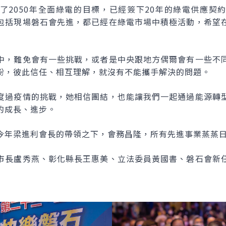
了2050年全面綠電的目標，已經簽下20年的綠電供應契
包括現場磐石會先進，都已經在綠電市場中積極活動，希望
中，難免會有一些挑戰，或者是中央跟地方偶爾會有一些不
盼，彼此信任、相互理解，就沒有不能攜手解決的問題。
度過疫情的挑戰，她相信團結，也能讓我們一起通過能源轉
的成長、進步。
今年梁進利會長的帶領之下，會務昌隆，所有先進事業蒸蒸
市長盧秀燕、彰化縣長王惠美、立法委員黃國書、磐石會新