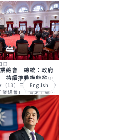
13日
工業總會 總統：政府
電 持續推動綠能發
出對策解決缺工問題
今（13）日下午接見「中
English
工業總會」，肯定工總是
作落實低碳工作及因應
頭，也是政府和產業重要
對臺灣經濟發展貢獻良
..