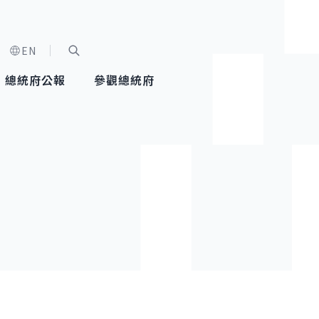
EN
字級選單
展開關鍵字搜尋
總統府公報
參觀總統府
健康台灣推動委員會
總統令
蕭美琴副總統
建築風華
全社會
每日活
行憲後
總統府
外交
網路相簿
國防