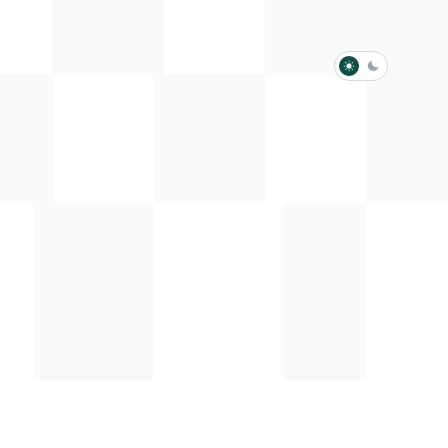
淺色模式
深色模式
防衛韌性委員會
動行程
歷任總統與副總統
展覽