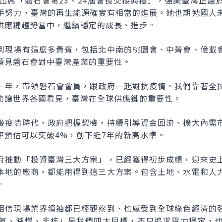
午出席「磐石會第23、24屆會長交接典禮」，強調臺灣正處
手努力，臺灣的再生能源確實有相當的進展。她也期勉國人
供應鏈趨勢當中，繼續穩定的成長、進步。
到現場有這麼多貴賓，包括北中南的桃園會、中菁會、億載
顯見磐石會對中臺灣產業的重要性。
一年，帶領磐石會會員，跟政府一起對抗疫情。我們靠著全
也讓世界各國看見，臺灣在全球供應鏈的重要性。
後疫情時代，政府把握契機，持續引導資金回流、擴大內需
率預估可以突破4%，創下近7年的新高水準。
府推動「投資臺灣三大方案」，已經獲得初步成績，迎來史
本地的廠商，都能用得到這三大方案。包含土地、水電和人
。
相信現場業界領袖都已經觀察到、也感受到全球綠色經濟的
氣、減煤、非核」是我們四大目標，不只追求電力穩定，