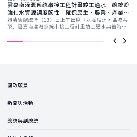
雲嘉南灌溉系統串接工程計畫竣工通水 總統盼
總
總
強化水資源調度韌性 確保民生、農業、產業用
蘭
水穩定
賴清德總統今（13）日上午出席「水脈相連，區域共
力
賴
榮」雲嘉南灌溉系統串接工程計畫竣工通水典禮時表
灣
示，該工程成功串聯曾文－烏山頭水庫與濁水溪，
蘭
讓...
上一張圖
下一
:::
國政願景
新聞與活動
總統與副總統