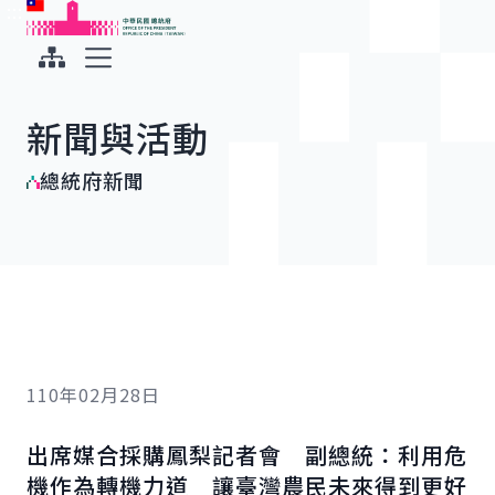
:::
:::
跳到主要內容
中華民國總統府
展開選單
新聞與活動
總統府新聞
110年02月28日
出席媒合採購鳳梨記者會 副總統：利用危
機作為轉機力道 讓臺灣農民未來得到更好