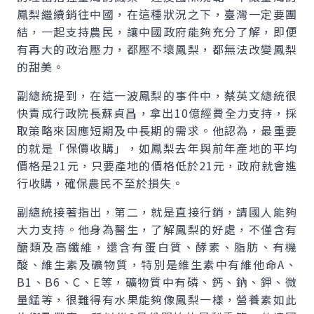
鳳梨繼續銷往中國，在這種狀況之下，臺灣一定要團
結，一起支持農民，讓中國政府能夠充分了解，即便
有再大的政治壓力，都壓不壞鳳梨，都無法改變鳳梨
的甜美。
副總統提到，在這一波鳳梨的事件中，蔡英文總統很
快責成行政院長蘇貞昌，拿出10億經費全力支持，採
取策略來因應短期及中長期的需求。他認為，最重要
的就是「保價收購」，如鳳梨去年與前年產地的平均
價格是21元，只要產地的價格低於21元，政府就會進
行收購，確保農民不至於損失。
副總統接著指出，第二，就是直接行銷，請國人能夠
大力支持。他身為醫生，了解鳳梨的好處，不僅含有
醣類及高纖維，還含有蛋白質、酵素、脂肪、有機
酸、維生素及礦物質，特別是維生素中有維他命A、
B1、B6、C、E等，礦物質中有磷、鈣、鈉、鉀、微
量錳等，很難得有水果能夠像鳳梨一樣，營養素如此