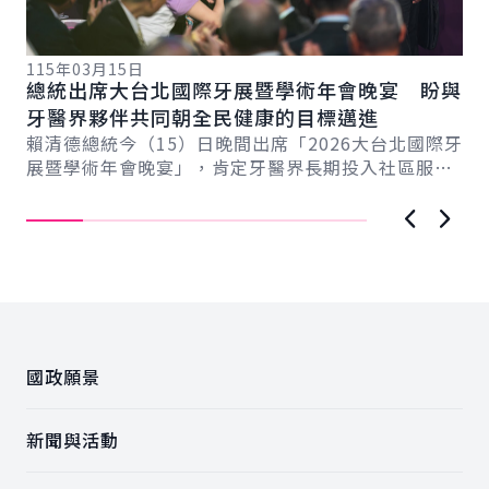
115年03月15日
11
總統出席大台北國際牙展暨學術年會晚宴 盼與
總
總
牙醫界夥伴共同朝全民健康的目標邁進
產
賴清德總統今（15）日晚間出席「2026大台北國際牙
賴
展暨學術年會晚宴」，肯定牙醫界長期投入社區服務
療
民眾的精神，期盼未來與牙醫界夥伴共同努力，...
獲
上一張圖
下一
:::
國政願景
新聞與活動