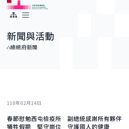
:::
:::
跳到主要內容
中華民國總統府
展開選單
新聞與活動
總統府新聞
110年02月14日
春節慰勉西屯檢疫所 副總統感謝所有夥伴
犧牲假期 堅守崗位 守護國人的健康