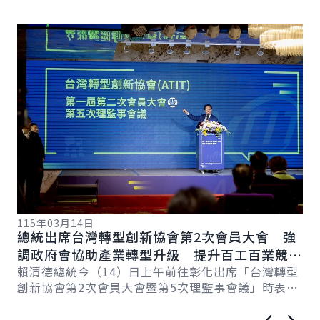
詳細內容
詳
115年03月14日
11
總統出席台灣轉型創新協會第2次會員大會 強
總
總
調政府會協助產業轉型升級 提升百工百業競爭
科
力
賴清德總統今（14）日上午前往彰化出席「台灣轉型
賴
創新協會第2次會員大會暨第5次理監事會議」時表
臺
示，臺灣超過170萬家中小微企業，為臺灣提供強...
壓