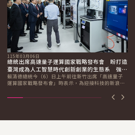
115年03月06日
11
總統出席高速量子運算國家戰略發布會 盼打造
總
總
臺灣成為人工智慧時代創新創業的生態系 強化
立
國際競爭力
賴清德總統今（6）日上午前往新竹出席「高速量子
價
賴
運算國家戰略發布會」時表示，為迎接科技的新浪
訊
潮，政府提出結合人工智慧與量子運算的「AI新十大
臺
建...
上一張圖
下一
:::