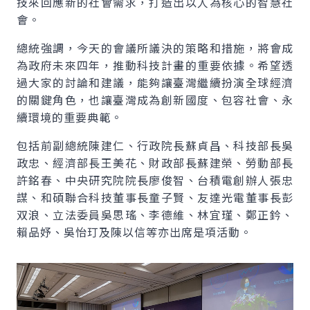
技來回應新的社會需求，打造出以人為核心的智慧社
會。
總統強調，今天的會議所議決的策略和措施，將會成
為政府未來四年，推動科技計畫的重要依據。希望透
過大家的討論和建議，能夠讓臺灣繼續扮演全球經濟
的關鍵角色，也讓臺灣成為創新國度、包容社會、永
續環境的重要典範。
包括前副總統陳建仁、行政院長蘇貞昌、科技部長吳
政忠、經濟部長王美花、財政部長蘇建榮、勞動部長
許銘春、中央研究院院長廖俊智、台積電創辦人張忠
謀、和碩聯合科技董事長童子賢、友達光電董事長彭
双浪、立法委員吳思瑤、李德維、林宜瑾、鄭正鈐、
賴品妤、吳怡玎及陳以信等亦出席是項活動。