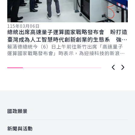
115年03月06日
11
總統出席高速量子運算國家戰略發布會 盼打造
總
總
臺灣成為人工智慧時代創新創業的生態系 強化
立
國際競爭力
賴清德總統今（6）日上午前往新竹出席「高速量子
價
賴
運算國家戰略發布會」時表示，為迎接科技的新浪
訊
潮，政府提出結合人工智慧與量子運算的「AI新十大
臺
建...
上一張圖
下一
:::
國政願景
新聞與活動