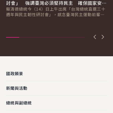
討會」 強調臺灣必須堅持民主 確保國家安全
11
副
與民主永續
賴清德總統今（14）日上午出席「台灣總統直選三十
總
對
週年與民主韌性研討會」，感念臺灣民主運動前輩為
遺
蕭
臺灣民主化的貢獻與付出。並強調，臺灣如今的民
紐
主...
活
直..
上一張圖
下一
:::
國政願景
新聞與活動
總統與副總統