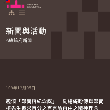
:::
:::
跳到主要內容
中華民國總統府
展開選單
新聞與活動
總統府新聞
109年12月05日
親頒「鄭南榕紀念獎」 副總統盼傳遞鄭南
榕先生追求百分之百言論自由之精神理念