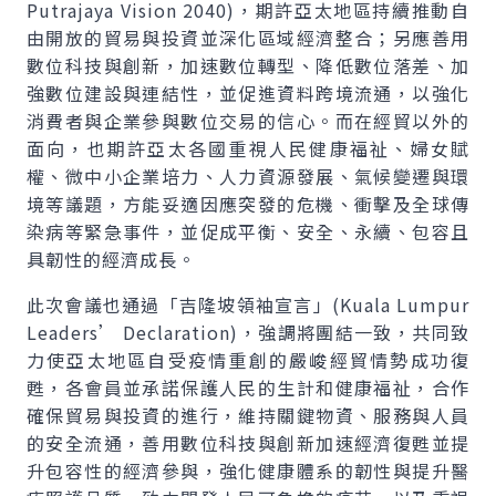
Putrajaya Vision
2040)，期許亞太地區持續推動自
由開放的貿易與投資並深化區域經濟整合；另應善用
數位科技與創新，加速數位轉型、降低數位落差、加
強數位建設與連結性，並促進資料跨境流通，以強化
消費者與企業參與數位交易的信心。而在經貿以外的
面向，也期許亞太各國重視人民健康福祉、婦女賦
權、微中小企業培力、人力資源發展、氣候變遷與環
境等議題，方能妥適因應突發的危機、衝擊及全球傳
染病等緊急事件，並促成平衡、安全、永續、包容且
具韌性的經濟成長。
此次會議也通過「吉隆坡領袖宣言」(
Kuala Lumpur
Leaders’ Declaration
)，強調將團結一致，共同致
力使亞太地區自受疫情重創的嚴峻經貿情勢成功復
甦，各會員並承諾保護人民的生計和健康福祉，合作
確保貿易與投資的進行，維持關鍵物資、服務與人員
的安全流通，善用數位科技與創新加速經濟復甦並提
升包容性的經濟參與，強化健康體系的韌性與提升醫