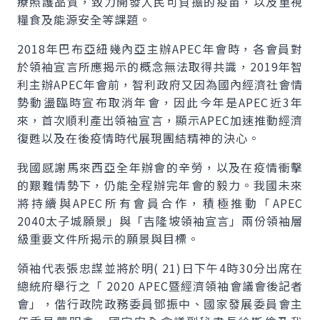
療照護品質，致力開發人民可負擔的疫苗，以及重視
糧食及能源安全等課題。
2018年巴布亞紐幾內亞主辦
APEC
年會時，各會員對
於領袖宣言所應揭示的概念無法取得共識，2019年智
利主辦
APEC
年會前，智利政府又因為國內經濟社會情
勢動盪臨時宣布取消年會，因此今年是
APEC
近3年
來，首次順利產出領袖宣言，顯示
APEC
加速推動經濟
復甦以及在後疫情時代展現團結精神的決心。
我國感謝馬來西亞全年辦會的辛勞，以及在疫情衝擊
的艱難情勢下，仍能全程辦完年會的毅力。我國未來
將持續與
APEC
所有會員合作，積極推動「
APEC
2040太子城願景」與「吉隆坡領袖宣言」兩份領袖層
級重要文件所揭示的願景與目標。
領袖代表張忠謀並將於明( 21)日下午4時30分出席在
總統府舉行之「 2020
APEC
暨經濟領袖會議會後記者
會」，偕行政院政務委員鄧振中、國家發展委員會主