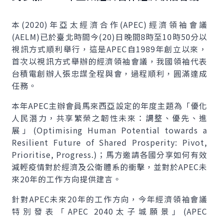
本(2020)年亞太經濟合作(
APEC
)經濟領袖會議
(
AELM
)已於臺北時間今(20)日晚間8時至10時50分以
視訊方式順利舉行，這是
APEC
自1989年創立以來，
首次以視訊方式舉辦的經濟領袖會議，我國領袖代表
台積電創辦人張忠謀全程與會，過程順利，圓滿達成
任務。
本年
APEC
主辦會員馬來西亞設定的年度主題為「優化
人民潛力，共享繁榮之韌性未來：調整、優先、進
展」(
Optimising Human Potential towards a
Resilient Future of Shared Prosperity: Pivot,
Prioritise, Progress
.)；馬方邀請各國分享如何有效
減輕疫情對於經濟及公衛體系的衝擊，並對於
APEC
未
來20年的工作方向提供建言。
針對
APEC
未來20年的工作方向，今年經濟領袖會議
特別發表「
APEC
2040太子城願景」(
APEC