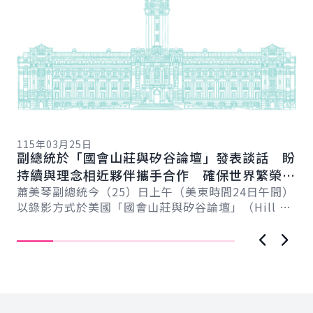
11
總
115年03月25日
向
副總統於「國會山莊與矽谷論壇」發表談話 盼
賴
總
持續與理念相近夥伴攜手合作 確保世界繁榮與
會
自由
蕭美琴副總統今（25）日上午（美東時間24日午間）
促
以錄影方式於美國「國會山莊與矽谷論壇」（Hill &
導..
Valley Forum）年度研討會...
上一張圖
下一
:::