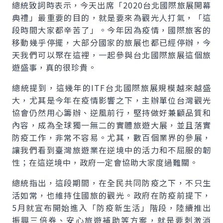
總統致詞時表示，今天出席「2020台北國際旅展開幕
典禮」最重要的目的，就是要來為觀光人打氣，「這
段時間大家都辛苦了」。今年因為疫情，國際旅客的
移動幾乎停擺，大部分國家的旅展也都已經停辦，今
天我們可以聚在這裡，一起參與台北國際旅展這個旅
遊盛事，真的很珍貴。
總統提到，這幾年的ITF台北國際旅展規模越來越盛
大，尤其是今年在疫情影響之下，主辦單位台灣觀光
協會仍然用心籌辦、逆風前行，堅持做好兼顧品質和
內容，成為全球獨一無二的實體旅遊大展，並且落實
防疫工作，非常不容易。尤其，數百個業界的參展，
讓我們看到臺灣旅遊業在逆境中的活力和不屈服的韌
性；在這逆境中，政府一定會協助大家度過難關。
總統指出，這段期間，在全民共同防疫之下，不只生
活如常，也維持住國旅的觀光。政府在防疫前提下，
5月就宣布開始進入「防疫新生活」階段，陸續推出
振興三倍券、安心旅遊補助等方案，就是要刺激消