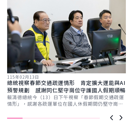
115年02月13日
11
總統視察春節交通疏運情形 肯定擴大運能與AI
總
總
預警規劃 感謝同仁堅守崗位守護國人假期順暢
工
賴清德總統今（13）日下午視察「春節假期交通疏運
賴
情形」，感謝各疏運單位在國人休假期間仍堅守崗
航
位。總統表示，今年因返鄉與旅遊需求增加，整體疏
章
運...
實..
上一張圖
下一