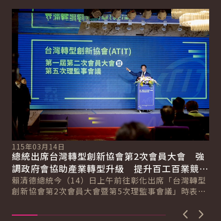
詳細內容
詳
115年03月14日
11
總統出席台灣轉型創新協會第2次會員大會 強
總
總
調政府會協助產業轉型升級 提升百工百業競爭
科
力
賴清德總統今（14）日上午前往彰化出席「台灣轉型
賴
創新協會第2次會員大會暨第5次理監事會議」時表
臺
示，臺灣超過170萬家中小微企業，為臺灣提供強...
壓