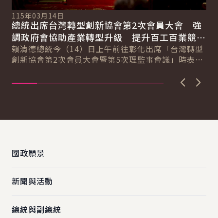
115年03月14日
11
總統出席台灣轉型創新協會第2次會員大會 強
總
總
調政府會協助產業轉型升級 提升百工百業競爭
科
力
賴清德總統今（14）日上午前往彰化出席「台灣轉型
賴
創新協會第2次會員大會暨第5次理監事會議」時表
臺
示，臺灣超過170萬家中小微企業，為臺灣提供強...
壓
上一張圖
下一
:::
國政願景
新聞與活動
總統與副總統