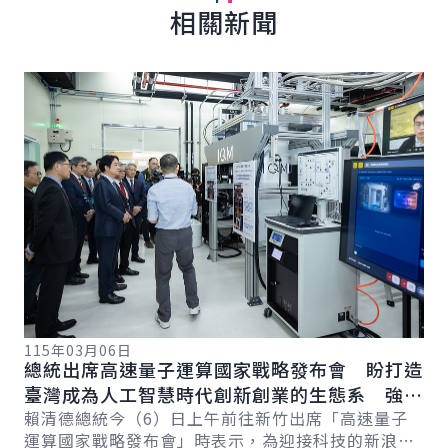
相關新聞
詳細內容
詳
115年03月06日
11
總統出席高速量子運算國家戰略發布會 盼打造
總
總
臺灣成為人工智慧時代創新創業的生態系 強化
立
國際競爭力
賴清德總統今（6）日上午前往新竹出席「高速量子
價
賴
運算國家戰略發布會」時表示，為迎接科技的新浪
訊