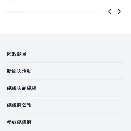
潮，政府提出結合人工智慧與量子運算的「AI新十大
臺
建...
上一張圖
下一
:::
國政願景
新聞與活動
總統與副總統
總統府公報
參觀總統府