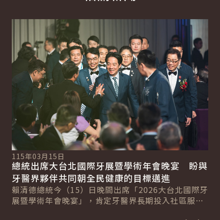
詳細內容
詳
115年03月15日
11
總統出席大台北國際牙展暨學術年會晚宴 盼與
總
總
牙醫界夥伴共同朝全民健康的目標邁進
產
賴清德總統今（15）日晚間出席「2026大台北國際牙
賴
展暨學術年會晚宴」，肯定牙醫界長期投入社區服務
療
民眾的精神，期盼未來與牙醫界夥伴共同努力，...
獲