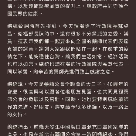
構，以及遠距醫療品質的提升上，與政府共同守護全
國民眾的健康。
總統致詞時首先提到，今天現場除了行政院長蘇貞
昌、衛福部長陳時中，還有很多不分黨派的立委、議
員，這表示我們都一起要來向全國的藥師代表們表達
真誠的謝意，謝謝大家跟我們站在一起，在嚴重的疫
情之下，能夠穩住台灣，讓我們生活如常、經濟活動
也可以如常。總統也請在場的行政團隊與民意代表一
同以掌聲，向辛苦的藥師先進們致上感謝之意。
總統說，今天是藥師公會全聯會的大日子，40週年的
會慶，很高興可以跟各位老朋友見面，也共同見證藥
師公會的發展以及茁壯。同時，她也要特別感謝藥師
界的先進、好朋友，經常給予很多建議，以及一路上
的支持。
總統指出，前幾天發生中國製口罩混充口罩國家隊的
產品，也是在新北市藥師公會第一時間通報後，我們