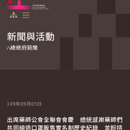
:::
:::
跳到主要內容
中華民國總統府
展開選單
新聞與活動
總統府新聞
109年09月05日
出席藥師公會全聯會會慶 總統感謝藥師們
共同締造口罩販售實名制歷史紀錄 並盼持