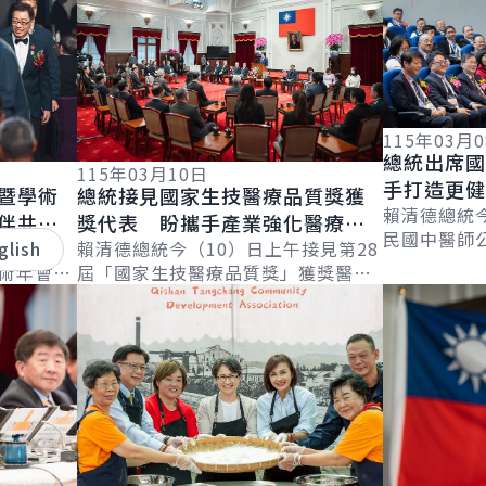
115年03月
總統出席
115年03月10日
手打造更
暨學術
總統接見國家生技醫療品質獎獲
共同為國
賴清德總統
伴共同
獎代表 盼攜手產業強化醫療韌
民國中醫師
出席
glish
性 讓臺灣技術走向國際
賴清德總統今（10）日上午接見第28
屆國醫節暨2
學術年會晚
屆「國家生技醫療品質獎」獲獎醫護
大會」時表
詳細內容
詳細內容
社區服務
機構暨生醫產業代表，感謝所有獲獎
3....
醫界夥伴
機構對臺灣生技醫療發展的貢獻。並
表示，生...