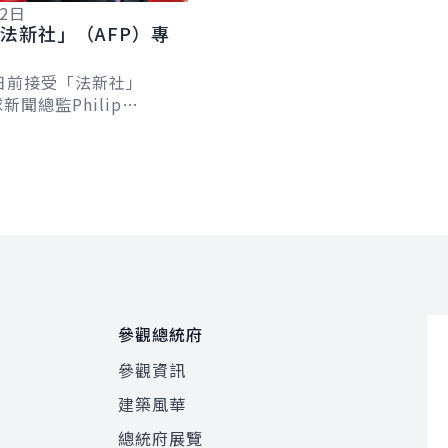
12日
法新社」（AFP）專
日前接受「法新社」
新聞總監Philip
及台北分社社長Allison
專訪，針對臺歐、...
參觀總統府
參觀資訊
建築風華
總統府展覽