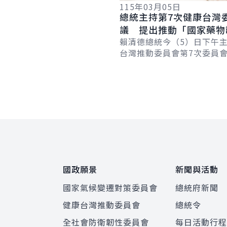
115年03月05日
總統主持第7次健康台灣
議 提出推動「國家藥物
備計畫」 強化藥品供應
賴清德總統今（5）日下午
台灣推動委員會第7次委員
示，政府將推動為期4年的
韌性整備計畫」，投入240
算，以...
:::
國政願景
新聞與活動
國家氣候變遷對策委員會
總統府新聞
健康台灣推動委員會
總統令
全社會防衛韌性委員會
每日活動行