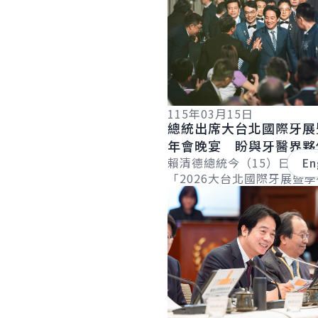
115年03月15日
總統出席大台北國際牙展
年會晚宴 盼與牙醫界夥
朝全民健康的目標邁進
賴清德總統今（15）日晚間
En
「2026大台北國際牙展暨
詳細內容
宴」，肯定牙醫界長期投入
民眾的精神，期盼未來與牙
共同努力，...