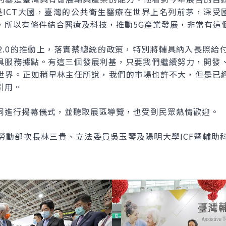
是ICT大國，臺灣的公共衛生醫療在世界上名列前茅，深受
，所以有條件結合醫療及科技，推動5G產業發展，非常有這
2.0的推動上，落實蔡總統的政策，特別將輔具納入長照給
處輔具服務據點。有這三個發展利基，只要我們繼續努力，開發
世界。正如稍早林主任所說，我們的市場也許不大，但是已
引用。
同進行揭幕儀式，並聽取展區導覽，也受到民眾熱情歡迎。
勞動部次長林三貴、立法委員吳玉琴及陽明大學ICF暨輔助