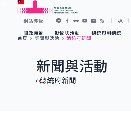
:::
跳到主要內容
中華民國總統府
網站導覽
展開
加入好友
Facebook
Flickr
YouTube
寫信給總統
RSS
國政願景
新聞與活動
總統與副總統
首頁
新聞與活動
總統府新聞
國政願景
新聞與活動
總統與副總統
參觀總統府
:::
新聞與活動
國家氣候變遷對策委員會
總統府新聞
賴清德總統
參觀資訊
總統府新聞
重要談話
影音頻道