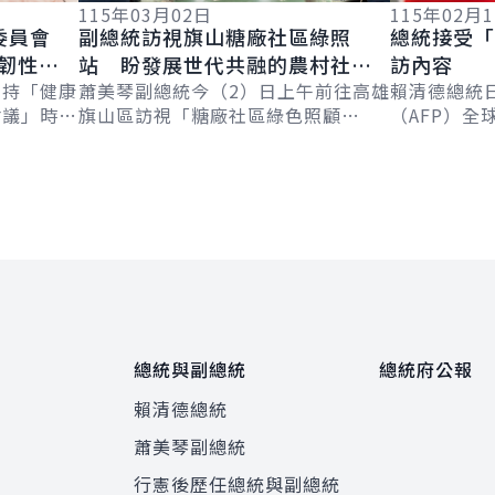
115年03月02日
115年02月
委員會
副總統訪視旗山糖廠社區綠照
總統接受「
韌性整
站 盼發展世代共融的農村社
訪內容
韌性
主持「健康
區 促進社會安定
蕭美琴副總統今（2）日上午前往高雄
賴清德總統
會議」時表
旗山區訪視「糖廠社區綠色照顧
（AFP）全球
「國家藥物
站」，肯定糖廠社區在實踐綠色照顧
Chetwynd
億元預
的努力，讓社區成為世代共融的大家
Jackson
庭。並表示，政...
總統與副總統
總統府公報
賴清德總統
蕭美琴副總統
程
行憲後歷任總統與副總統