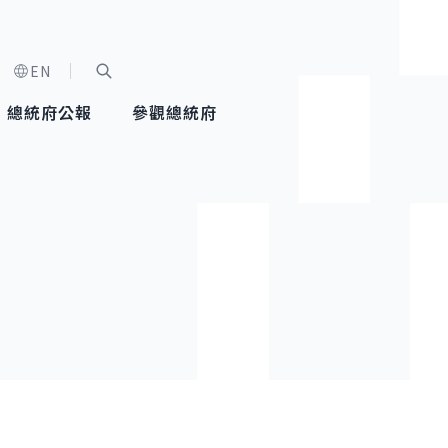
EN
字級選單
展開關鍵字搜尋
總統府公報
參觀總統府
健康台灣推動委員會
總統令
蕭美琴副總統
建築風華
全社會
每日活
行憲後
總統府
外交
網路相簿
國防