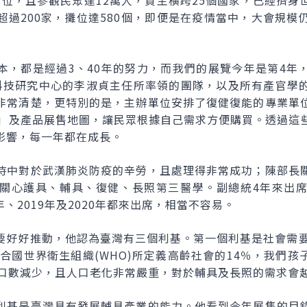
個攤位，且參觀民眾達12萬人，買主橫跨25個國家，已經擠
超過200家，攤位達580個，即便是在疫情當中，大會規模
本，都是經過3、40年的努力，而我們的展覽今年是第4年
助科技研究中心的李淑貞主任所率領的團隊，以及所有產官學
非常清楚，更特別的是，主辦單位安排了復健復能的專業單
引」及產品展售地圖，讓民眾根據自己需求方便購買。透過這
影響，每一年都在成長。
時中對於武漢肺炎防疫的辛勞，且處理得非常成功；陳部長
關心護具、輔具、復健、長照第三醫學。副總統4年來出
年、2019年及2020年都來出席，相當不容易。
要好好推動，他認為臺灣有三個利基。第一個利基是社會需要
過聯合國世界衛生組織(WHO)所定義高齡社會的14％，我們
人口數減少，且人口老化非常嚴重，對於輔具及長照的需求會
利基是臺灣具有發展輔具產業的能力。他看到今年展售的目