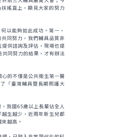
身世界前三大輔具展覽大會；今
仍扶搖直上，顯見大家的努力
，何以能夠如此成功。第一，
的共同努力，我們輔具品質非
位提供諮詢及評估，現場也提
些共同努力的結果，才有辦法
關心的不僅是公共衛生第一醫
席了「臺灣輔具暨長期照護大
，我國65歲以上長輩佔全人
孩子越生越少，近兩年新生兒都
越來越高。
錄裡，已融入非常現代化的科