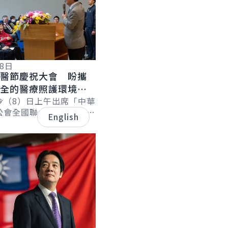
08日
國醫節慶祝大會 盼攜
健全的醫療照護環境
人健康努力
今（8）日上午出席「中華
公會全國聯合會慶祝第96
English
026國際中醫藥臨床學術
示，政府將持續推動長照