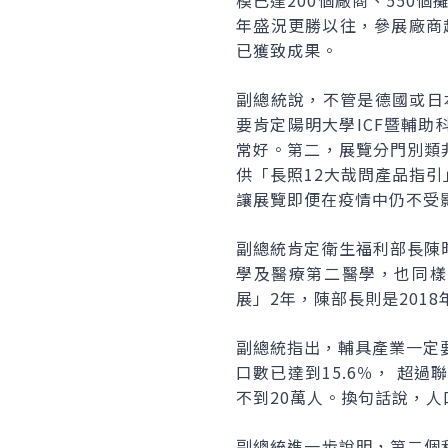
模已達200個廠商、550
年盛況更勝以往，參展廠商
已獲致成果。
副總統說，不管是德國或日
要肯定陽明大學ICF暨輔
常好。第二，展覽分門別類
供「長照12大哉問產品指
讓展覽即便在疫情中仍不受
副總統肯定衛生福利部長陳
學及醫療第二醫學，也同樣
展」2年，陳部長則是2018
副總統指出，輔具產業一定
口數已達到15.6％， 超
不到20萬人。換句話說，
副總統進一步說明，第二個