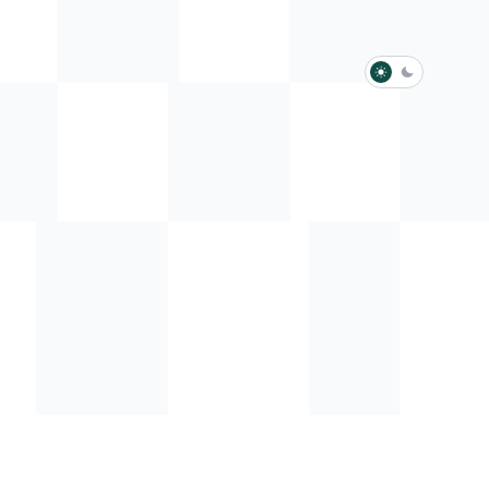
淺色模式
深色模式
防衛韌性委員會
動行程
歷任總統與副總統
展覽