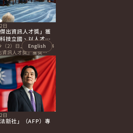
02日
「傑出資訊人才獎」獲
以科技立國、以人才強
界看見臺灣科技實力與
（2）日上午接見「114
English
出資訊人才獎』獲獎
得獎人的努力和付出，讓
數位轉型浪潮中不斷累積
..
12日
法新社」（AFP）專