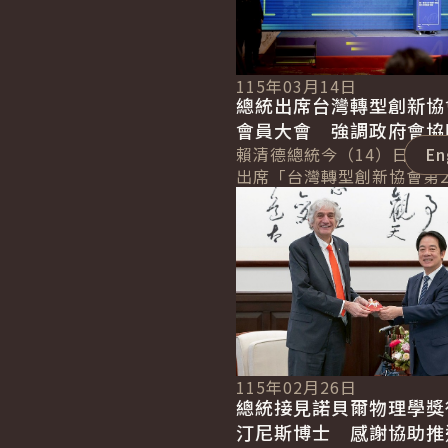
115年03月14日
總統出席台灣轉型創新協
會員大會 強調政府會協
轉型升級 提升百工百業
賴清德總統今（14）日上午
En
出席「台灣轉型創新協會第
詳細內容
會暨第5次理監事會議」時
超過170萬家中小微企業，
供強...
115年02月26日
總統接見諾貝爾物理學獎
汀尼斯博士 感謝協助推