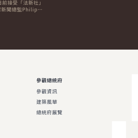
日前接受「法新社」
新聞總監Philip
及台北分社社長Allison
專訪，針對臺歐、...
參觀總統府
參觀資訊
建築風華
總統府展覽