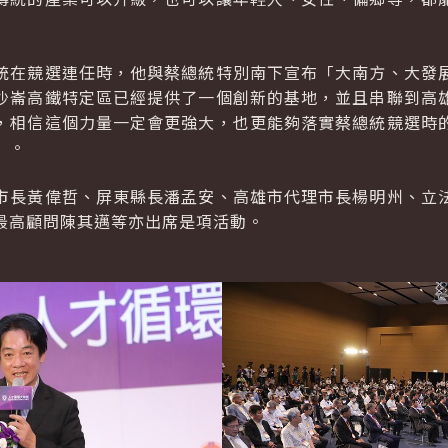
統在競選連任時，他與蔡總統特別南下宣布「大南方、大發
沙崙高鐵特定區已經提供了一個創新的基地，並且串聯到高
，相信這個力量一定會更強大，也更能夠落實蔡總統競選時
」。
市長黃偉哲、屏東縣長潘孟安、高雄市代理市長楊明州、立
最高顧問陳其邁等亦出席是項活動。