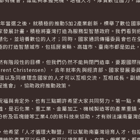
都有機會；誰能夠掌握先機、培植人才、厚實數位國力，
16年當選之後，就積極的推動5加2產業創新，標舉了數位國
家發展計畫，積極將臺灣打造為服務型智慧政府。我們看到
慧化，並培養數位的人才；同時，國家通訊傳播委員會也在
極的打造智慧城市，包括屏東縣、高雄市、臺南市都是如此
然有階段性的目標，但我們仍然不能夠閉門造車，要跟國際
rent Christensen），去年就率先與經濟部、國家發
國以及同樣理念國家的人才可以互相交流，互相成長。副
促進會」，協助政府推動政策。
祝福與肯定外，也有三點期許希望大家共同努力。第一點，
雄，是石化業、重工業、金屬加工、機械製造等的產業重鎮
分析及區塊鏈等工業4.0的新科技來協助，才有辦法讓南臺灣
，他希望「人才循環大聯盟」可以幫助南臺灣培育人才，包
傳統的產業可以升級，也可以讓年輕人、女性、偏鄉等，都