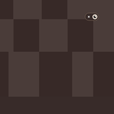
淺色模式
深色模式
防衛韌性委員會
動行程
歷任總統與副總統
展覽