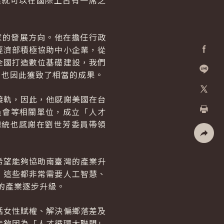
誰就可以在國際上占有一席之
家的發展方向。他在擔任行政
經濟部積極協助中小企業，從
全國打造數位基礎建設，我們
Facebo
，也因此獲致了相當的成果。
加入好
接軌，因此，他感謝美國在台
X
展委員會等相關單位，成立「人才
總統也感謝在劉世芳委員帶領
列印
社群分
希望能夠協助南臺灣的產業升
，這些都非常需要人工智慧、
的產業逐步升級。
括女性賦權、解決偏鄉落差及
能夠因為「人才循環大聯盟」