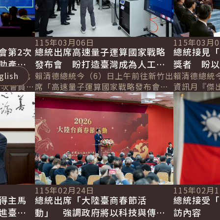
115年03月06日
115年03月
會第2次
總統出席高速量子運算國家戰略
總統接見
助產業
發布會 盼打造臺灣成為人工智
獎者 盼
競爭力
前往彰化
glish
慧時代創新創業的生態系 強化
賴清德總統今（6）日上午前往新竹出
國 讓世
賴清德總統今
2次會員大
席「高速量子運算國家戰略發布會」
資訊月『傑
國際競爭力
價值
詳細內容
詳細內容
表示，臺灣
時表示，為迎接科技的新浪潮，政府
者」，肯定
為臺灣提
提出結合人工智慧與量子運算的「AI
臺灣在全球
新十大建...
實力，穩健前.
115年02月24日
115年02月
得主馬
總統出席「大陸臺商春節活
總統接受「
進臺灣
動」 強調政府將以科技與傳產
訪內容