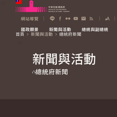
:::
跳到主要內容
中華民國總統府
網站導覽
展開
加入好友
Facebook
Flickr
YouTube
寫信給總統
RSS
國政願景
新聞與活動
總統與副總統
首頁
新聞與活動
總統府新聞
國政願景
新聞與活動
總統與副總統
參觀總統府
:::
新聞與活動
國家氣候變遷對策委員會
總統府新聞
賴清德總統
參觀資訊
總統府新聞
重要談話
影音頻道