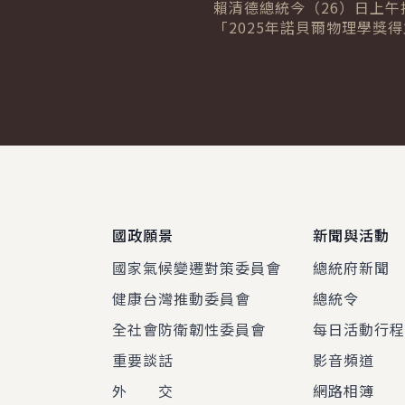
量子科技發展 盼持續強
賴清德總統今（26）日上午
「2025年諾貝爾物理學獎
合作
馬汀尼斯（John M. Marti
士」，肯定其開創「量子霸權」
:::
國政願景
新聞與活動
國家氣候變遷對策委員會
總統府新聞
健康台灣推動委員會
總統令
全社會防衛韌性委員會
每日活動行
重要談話
影音頻道
外 交
網路相簿