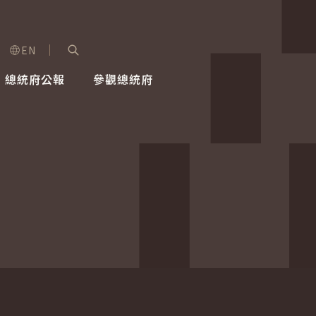
EN
字級選單
展開關鍵字搜尋
總統府公報
參觀總統府
健康台灣推動委員會
總統令
蕭美琴副總統
建築風華
全社會
每日活
行憲後
總統府
外交
網路相簿
國防