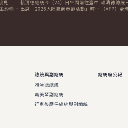
化國際
接見
雙引擎推動臺灣經濟成長
賴清德總統今（24）日午間前往臺中
賴清德總統
得主約翰．
出席「2026大陸臺商春節活動」時表
（AFP）全球
nis）博
示，去年臺灣在國際情勢與關稅壓力
Chetwynd
...
下仍交出亮眼成績單，今年經濟成長
Jackson
率預估...
總統與副總統
總統府公報
賴清德總統
蕭美琴副總統
程
行憲後歷任總統與副總統