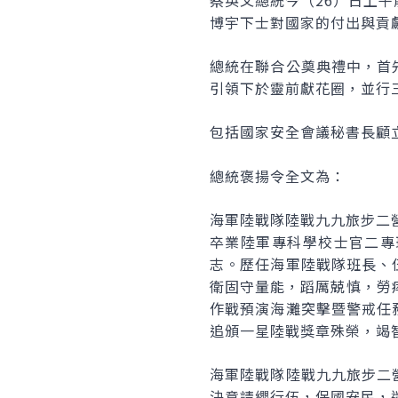
蔡英文總統今（26）日上
博宇下士對國家的付出與貢
總統在聯合公奠典禮中，首
引領下於靈前獻花圈，並行
包括國家安全會議秘書長顧
總統褒揚令全文為：
海軍陸戰隊陸戰九九旅步二
卒業陸軍專科學校士官二專
志。歷任海軍陸戰隊班長、
衛固守量能，蹈厲兢慎，勞瘁
作戰預演海灘突擊暨警戒任
追頒一星陸戰獎章殊榮，竭
海軍陸戰隊陸戰九九旅步二
決意請纓行伍，保國安民，