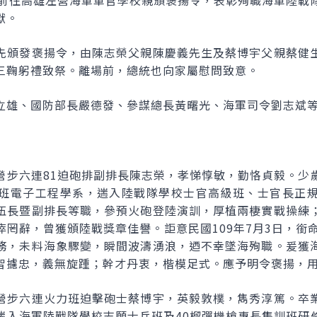
午前往高雄左營海軍軍官學校親頒褒揚令，表彰殉職海軍陸戰
獻。
先頒發褒揚令，由陳志榮父親陳慶義先生及蔡博宇父親蔡健
三鞠躬禮致祭。離場前，總統也向家屬慰問致意。
立雄、國防部長嚴德發、參謀總長黃曙光、海軍司令劉志斌
營步六連81迫砲排副排長陳志榮，孝悌惇敏，勤恪貞毅。少
班電子工程學系，遄入陸戰隊學校士官高級班、士官長正
伍長暨副排長等職，參預火砲登陸演訓，厚植兩棲實戰操練
罔辭，曾獲頒陸戰獎章佳譽。詎意民國109年7月3日，銜
務，未料海象驟變，瞬間波濤湧浪，迺不幸墜海殉職。爰獲
智攄忠，義無旋踵；幹才丹衷，楷模足式。應予明令褒揚，
營步六連火力班迫擊砲士蔡博宇，英毅敦樸，雋秀淳篤。卒
遄入海軍陸戰隊學校志願士兵班及40榴彈機槍專長集訓班研