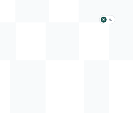
淺色模式
深色模式
防衛韌性委員會
動行程
歷任總統與副總統
展覽