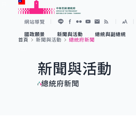
:::
跳到主要內容
中華民國總統府
網站導覽
展開
加入好友
Facebook
Flickr
YouTube
寫信給總統
RSS
國政願景
新聞與活動
總統與副總統
首頁
新聞與活動
總統府新聞
國政願景
新聞與活動
總統與副總統
參觀總統府
:::
新聞與活動
國家氣候變遷對策委員會
總統府新聞
賴清德總統
參觀資訊
總統府新聞
重要談話
影音頻道