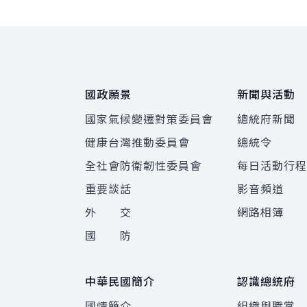
:::
國政願景
新聞與活動
國家氣候變遷對策委員會
總統府新聞
健康台灣推動委員會
總統令
全社會防衛韌性委員會
每日活動行
重要談話
影音頻道
外 交
網路相簿
國 防
中華民國簡介
認識總統府
國情簡介
組織與職掌