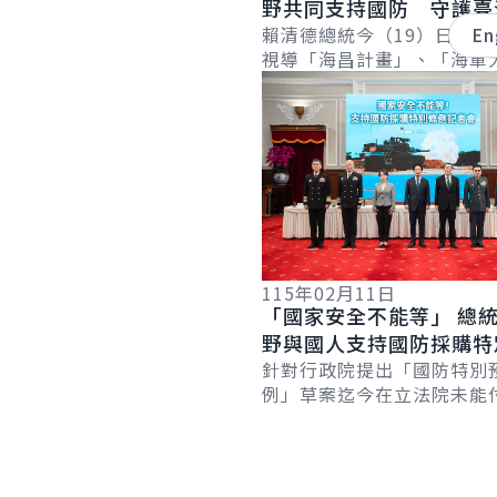
野共同支持國防 守護臺
與和平
賴清德總統今（19）日上午
En
視導「海昌計畫」、「海軍
詳細內容
局」及「海軍256戰隊」，
日夜無休、承受巨大壓力與
國家、維...
115年02月11日
「國家安全不能等」 總
野與國人支持國防採購特
例 共同守護家園繁榮穩
針對行政院提出「國防特別
例」草案迄今在立法院未能
域和平
查，賴清德總統今（11）日
召開「國家安全不能等！支
購特別條例」記...