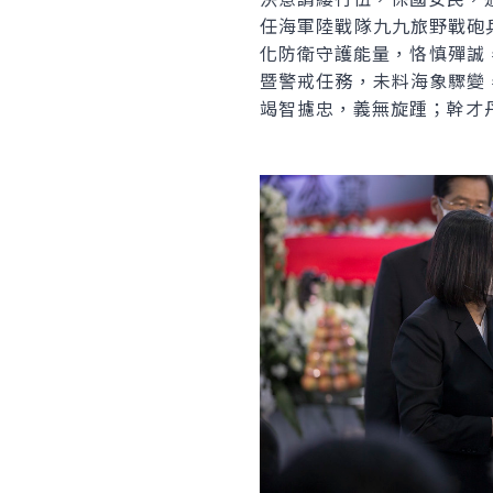
任海軍陸戰隊九九旅野戰砲
化防衛守護能量，恪慎殫誠，
暨警戒任務，未料海象驟變
竭智攄忠，義無旋踵；幹才